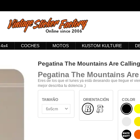
4x4
COCHES
MOTOS
KUSTOM KULTURE
D
Pegatina The Mountains Are Callin
Pegatina
The Mountains Are 
Eres de los que el lunes ya está deseando que llegue el vi
mejor describa tu dolencia ;)
TAMAÑO
ORIENTACIÓN
COLOR
Normal
NEGRO
INTERIOR CRISTAL
BLANC
NEGRO