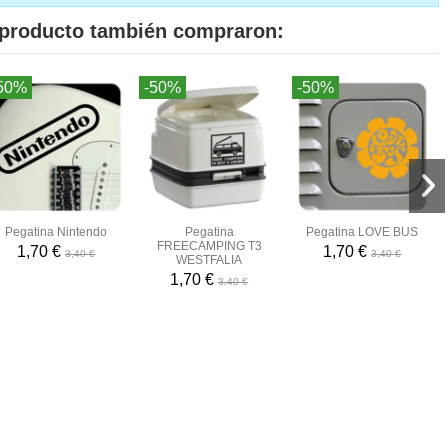
e producto también compraron:
50%
-50%
-50%
Pegatina Nintendo
Pegatina
Pegatina LOVE BUS
FREECAMPING T3
1,70 €
1,70 €
3,40 €
3,40 €
WESTFALIA
1,70 €
3,40 €