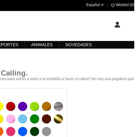
Español
Wishlist (
0
)
EPORTES
ANIMALES
NOVEDADES
g
Calling
.
ernes para volver a subir a la montaña a hacer el cabra? No hay una pegatina que
AMARILLO
BURDEOS
MORADO
VERDE CLARO
AVELLANA
PLATA
O
AMARILLO SENAL
ROSA
AZUL CIELO
VERDE
CHOCOLATE
ORO
 MATE
NARANJA
FUCSIA
AZUL
VERDE OSCURO
GRIS