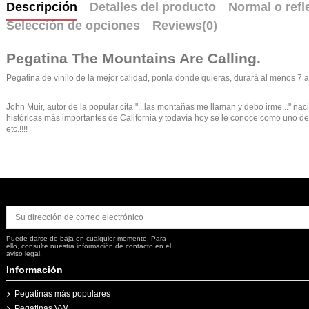
Descripción
Detalles del producto
Normal o refl
Selección de opciones
Reviews
(0)
Pegatina
The Mountains Are Calling
.
Pegatina de vinilo de la mejor calidad, ponla donde quieras, durará al menos 7
John Muir, autor de la popular cita "...las montañas me llaman y debo irme..." na
históricas más importantes de California y todavía hoy se le conoce como uno de
etc.!!!!
Puede darse de baja en cualquier momento. Para
ello, consulte nuestra información de contacto en el
aviso legal.
Información
Pegatinas más populares
Pegatinas VW