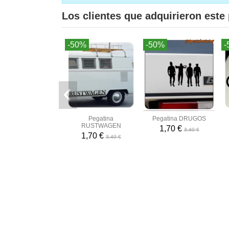
Los clientes que adquirieron est
-50%
-50%
-
Pegatina
Pegatina DRUGOS
RUSTWAGEN
1,70 €
3,40 €
1,70 €
3,40 €