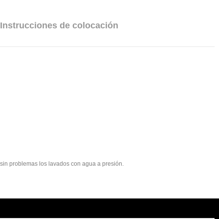
Instrucciones de colocación
e sin problemas los lavados con agua a presión.