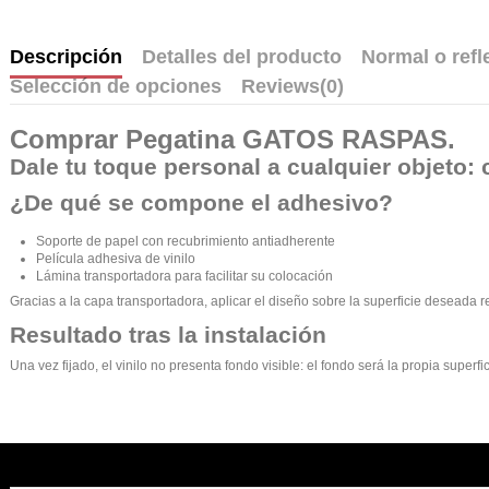
Descripción
Detalles del producto
Normal o refl
Selección de opciones
Reviews
(0)
Comprar
Pegatina GATOS RASPAS
.
Dale tu toque personal a cualquier objeto: 
¿De qué se compone el adhesivo?
Soporte de papel con recubrimiento antiadherente
Película adhesiva de vinilo
Lámina transportadora para facilitar su colocación
Gracias a la capa transportadora, aplicar el diseño sobre la superficie deseada r
Resultado tras la instalación
Una vez fijado, el vinilo no presenta fondo visible: el fondo será la propia supe