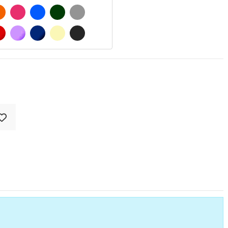
 MATE
NARANJA
FUCSIA
AZUL
VERDE OSCURO
GRIS
O MATE
ROJO
LILA
AZUL MARINO
BEIGE
GRIS OSCURO