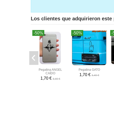
Los clientes que adquirieron est
-50%
-50%
-
Pegatina ANGEL
Pegatina GATO
CAÍDO
1,70 €
3,40 €
1,70 €
3,40 €