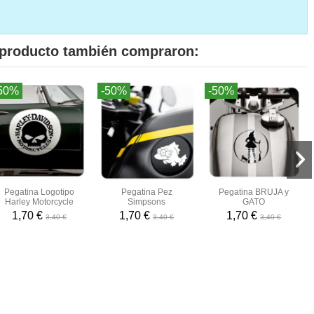
e producto también compraron:
50%
-50%
-50%
Pegatina Logotipo
Pegatina Pez
Pegatina BRUJA y
Harley Motorcycle
Simpsons
GATO
1,70 €
1,70 €
1,70 €
3,40 €
3,40 €
3,40 €