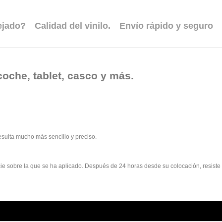
ejado?
Calidad del vinilo.
Envío rápido y seguro
coche, tablet, casco y más.
esulta mucho más sencillo y preciso.
rficie sobre la que se ha aplicado. Después de 24 horas desde su colocación, resist