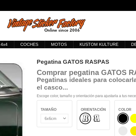
4x4
COCHES
MOTOS
KUSTOM KULTURE
D
Pegatina GATOS RASPAS
Comprar
pegatina GATOS 
Pegatinas ideales para colocarla
el casco...
Escoge color, tamaño y orientación para ajustarla a tus nec
TAMAÑO
ORIENTACIÓN
COLOR
Normal
NEGRO
Reflejado
BLANC