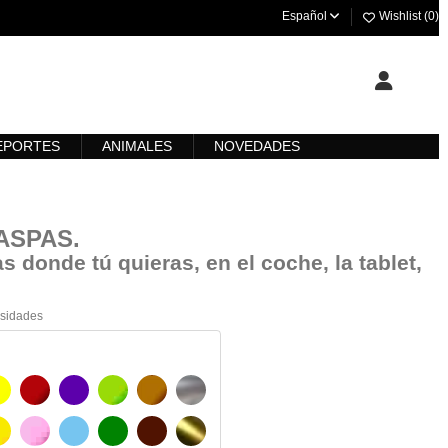
Español
Wishlist (
0
)
EPORTES
ANIMALES
NOVEDADES
RASPAS
.
s donde tú quieras, en el coche, la tablet,
esidades
AMARILLO
BURDEOS
MORADO
VERDE CLARO
AVELLANA
PLATA
O
AMARILLO SENAL
ROSA
AZUL CIELO
VERDE
CHOCOLATE
ORO