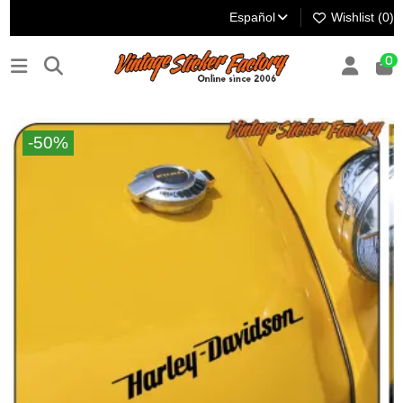
Español
Wishlist (
0
)
0
-50%