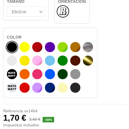
TAMAÑO
ORIENTACIÓN
Normal
COLOR
NEGRO
AMARILLO
BURDEOS
MORADO
VERDE CLARO
AVELLANA
PLATA
BLANCO
AMARILLO SENAL
ROSA
AZUL CIELO
VERDE
CHOCOLATE
ORO
NEGRO MATE
NARANJA
FUCSIA
AZUL
VERDE OSCURO
GRIS
BLANCO MATE
ROJO
LILA
AZUL MARINO
BEIGE
GRIS OSCURO
Referencia
vv1464
1,70 €
3,40 €
-50%
Impuestos incluidos