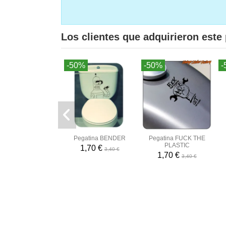
Los clientes que adquirieron est
-50%
-50%
-
Pegatina BENDER
Pegatina FUCK THE
PLASTIC
1,70 €
3,40 €
1,70 €
3,40 €