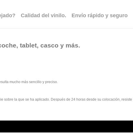
ejado?
Calidad del vinilo.
Envío rápido y seguro
coche, tablet, casco y más.
esulta mucho más sencillo y preciso.
rficie sobre la que se ha aplicado. Después de 24 horas desde su colocación, resist