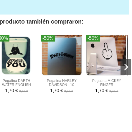
e producto también compraron:
50%
-50%
-50%
Pegatina DARTH
Pegatina HARLEY
Pegatina MICKEY
WATER ENGLISH
DAVIDSON - 10
FINGER
1,70 €
1,70 €
1,70 €
3,40 €
3,40 €
3,40 €