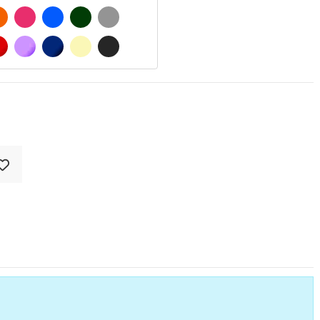
 MATE
NARANJA
FUCSIA
AZUL
VERDE OSCURO
GRIS
O MATE
ROJO
LILA
AZUL MARINO
BEIGE
GRIS OSCURO