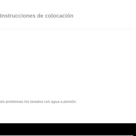
Instrucciones de colocación
e sin problemas los lavados con agua a presión.