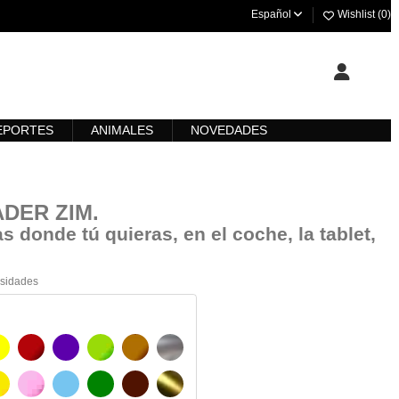
Español
Wishlist (
0
)
EPORTES
ANIMALES
NOVEDADES
VADER ZIM
.
s donde tú quieras, en el coche, la tablet,
esidades
AMARILLO
BURDEOS
MORADO
VERDE CLARO
AVELLANA
PLATA
O
AMARILLO SENAL
ROSA
AZUL CIELO
VERDE
CHOCOLATE
ORO