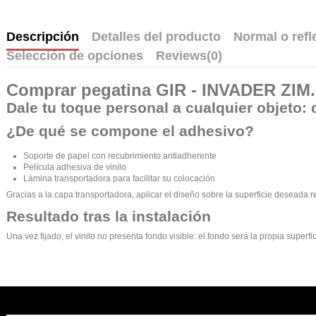
Descripción
Detalles del producto
Normal o refl
Selección de opciones
Reviews
(0)
Comprar
pegatina GIR - INVADER ZIM
.
Dale tu toque personal a cualquier objeto: 
¿De qué se compone el adhesivo?
Soporte de papel con recubrimiento antiadherente
Película adhesiva de vinilo
Lámina transportadora para facilitar su colocación
Gracias a la capa transportadora, aplicar el diseño sobre la superficie deseada r
Resultado tras la instalación
Una vez fijado, el vinilo no presenta fondo visible: el fondo será la propia supe