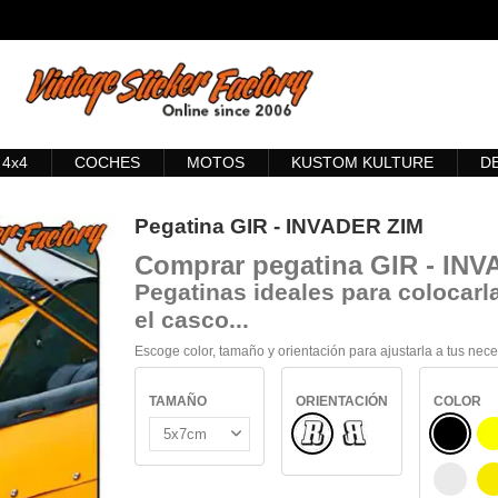
4x4
COCHES
MOTOS
KUSTOM KULTURE
D
Pegatina GIR - INVADER ZIM
Comprar
pegatina GIR - IN
Pegatinas ideales para colocarla
el casco...
Escoge color, tamaño y orientación para ajustarla a tus nec
TAMAÑO
ORIENTACIÓN
COLOR
Normal
NEGRO
Reflejado
BLANC