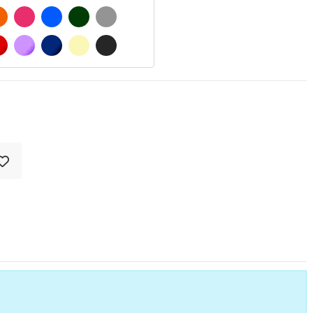
 MATE
NARANJA
FUCSIA
AZUL
VERDE OSCURO
GRIS
O MATE
ROJO
LILA
AZUL MARINO
BEIGE
GRIS OSCURO