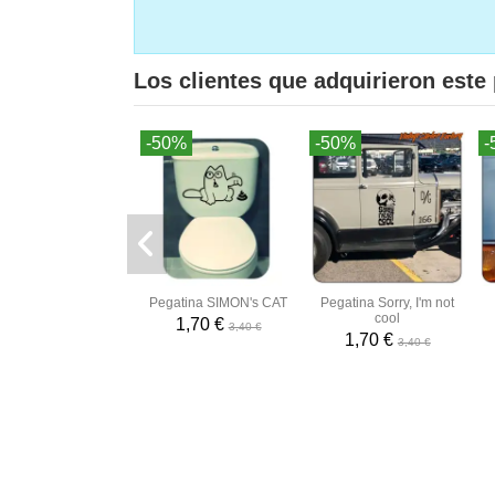
Los clientes que adquirieron est
-50%
-50%
-
Pegatina SIMON's CAT
Pegatina Sorry, I'm not
cool
1,70 €
3,40 €
1,70 €
3,40 €