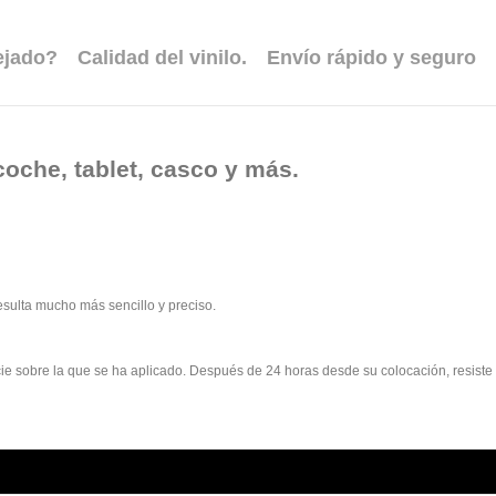
ejado?
Calidad del vinilo.
Envío rápido y seguro
coche, tablet, casco y más.
esulta mucho más sencillo y preciso.
rficie sobre la que se ha aplicado. Después de 24 horas desde su colocación, resist