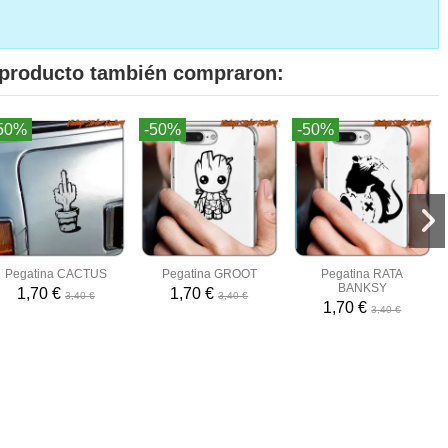
e producto también compraron:
50%
-50%
-50%
Pegatina CACTUS
Pegatina GROOT
Pegatina RATA
BANKSY
1,70 €
1,70 €
3,40 €
3,40 €
1,70 €
3,40 €