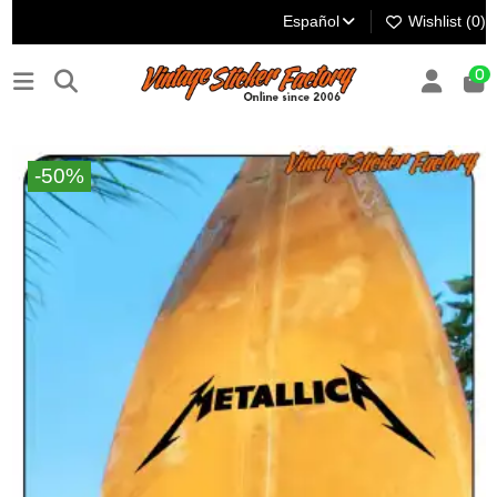
Español
Wishlist (
0
)
0
-50%