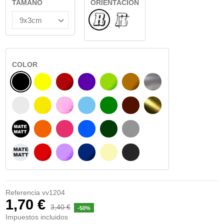
TAMAÑO
ORIENTACIÓN
Normal
INTERIOR CRISTAL
COLOR
NEGRO
AMARILLO
BURDEOS
MORADO
VERDE CLARO
AVELLANA
PLATA
BLANCO
AMARILLO SENAL
ROSA
AZUL CIELO
VERDE
CHOCOLATE
ORO
NEGRO MATE
NARANJA
FUCSIA
AZUL
VERDE OSCURO
GRIS
BLANCO MATE
ROJO
LILA
AZUL MARINO
BEIGE
GRIS OSCURO
Referencia
vv1204
1,70 €
3,40 €
-50%
Impuestos incluidos