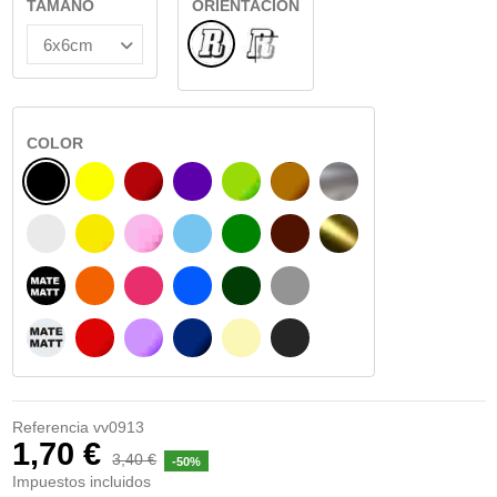
TAMAÑO
ORIENTACIÓN
Normal
INTERIOR CRISTAL
COLOR
NEGRO
AMARILLO
BURDEOS
MORADO
VERDE CLARO
AVELLANA
PLATA
BLANCO
AMARILLO SENAL
ROSA
AZUL CIELO
VERDE
CHOCOLATE
ORO
NEGRO MATE
NARANJA
FUCSIA
AZUL
VERDE OSCURO
GRIS
BLANCO MATE
ROJO
LILA
AZUL MARINO
BEIGE
GRIS OSCURO
Referencia
vv0913
1,70 €
3,40 €
-50%
Impuestos incluidos