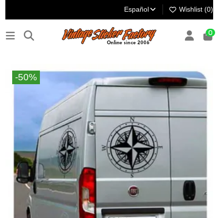
Español
Wishlist (
0
)
0
-50%