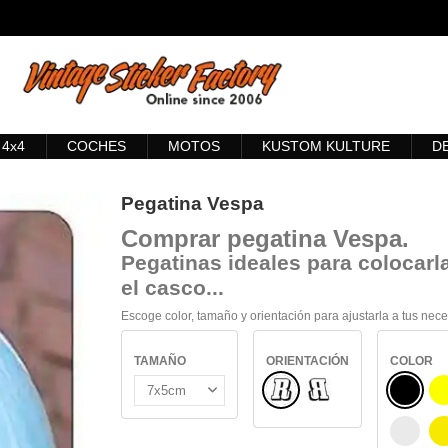
4x4
COCHES
MOTOS
KUSTOM KULTURE
D
Pegatina Vespa
Comprar
pegatina Vespa
.
Pegatinas ideales para colocarla
el casco...
Escoge color, tamaño y orientación para ajustarla a tus nec
TAMAÑO
ORIENTACIÓN
COLOR
Normal
NEGRO
Reflejado
BLANC