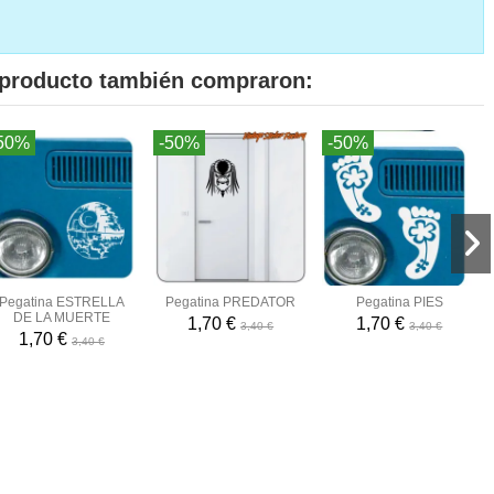
e producto también compraron:
50%
-50%
-50%
Pegatina ESTRELLA
Pegatina PREDATOR
Pegatina PIES
DE LA MUERTE
1,70 €
1,70 €
3,40 €
3,40 €
1,70 €
3,40 €