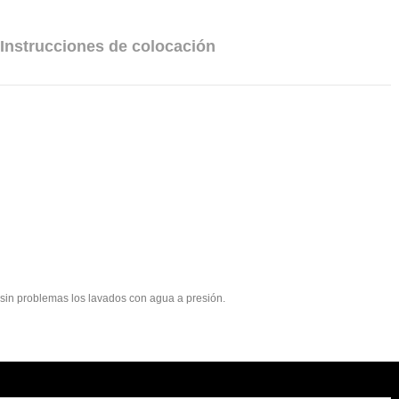
Instrucciones de colocación
e sin problemas los lavados con agua a presión.