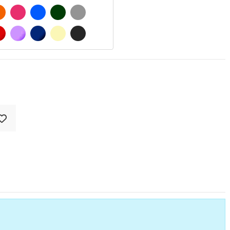
 MATE
NARANJA
FUCSIA
AZUL
VERDE OSCURO
GRIS
O MATE
ROJO
LILA
AZUL MARINO
BEIGE
GRIS OSCURO