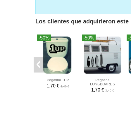
Los clientes que adquirieron est
-50%
-50%
-
Pegatina 1UP
Pegatina
LONGBOARDS
1,70 €
3,40 €
1,70 €
3,40 €