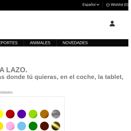
Español
Wishlist (
0
)
EPORTES
ANIMALES
NOVEDADES
RA LAZO
.
s donde tú quieras, en el coche, la tablet,
esidades
AMARILLO
BURDEOS
MORADO
VERDE CLARO
AVELLANA
PLATA
O
AMARILLO SENAL
ROSA
AZUL CIELO
VERDE
CHOCOLATE
ORO