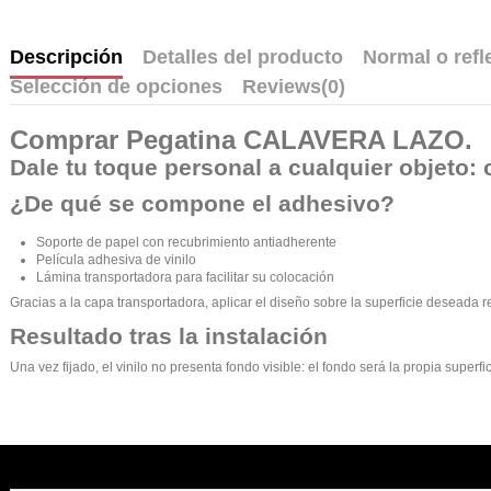
Descripción
Detalles del producto
Normal o refl
Selección de opciones
Reviews
(0)
Comprar
Pegatina CALAVERA LAZO
.
Dale tu toque personal a cualquier objeto: 
¿De qué se compone el adhesivo?
Soporte de papel con recubrimiento antiadherente
Película adhesiva de vinilo
Lámina transportadora para facilitar su colocación
Gracias a la capa transportadora, aplicar el diseño sobre la superficie deseada r
Resultado tras la instalación
Una vez fijado, el vinilo no presenta fondo visible: el fondo será la propia supe