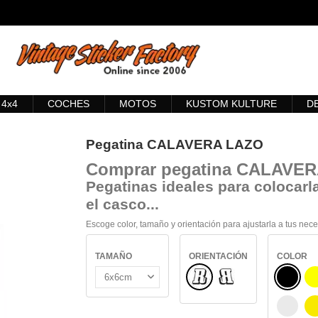
4x4
COCHES
MOTOS
KUSTOM KULTURE
D
Pegatina CALAVERA LAZO
Comprar
pegatina CALAVE
Pegatinas ideales para colocarla
el casco...
Escoge color, tamaño y orientación para ajustarla a tus nec
TAMAÑO
ORIENTACIÓN
COLOR
Normal
NEGRO
Reflejado
BLANC