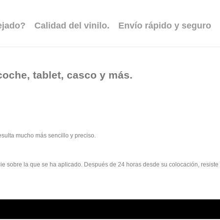
ejado?
Calidad del vinilo.
Envío rápido y seguro
coche, tablet, casco y más.
esulta mucho más sencillo y preciso.
rficie sobre la que se ha aplicado. Después de 24 horas desde su colocación, resist