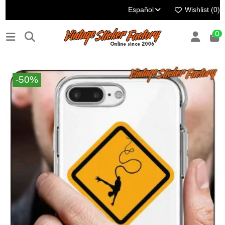
Español
Wishlist (
0
)
0
-50%