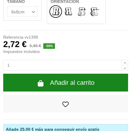
TAMAÑO
ORIENTACIÓN
Normal
Reflejado
INTERIOR CRISTAL
INTERIOR REFLE
Referencia
vv1398
2,72 €
5,45 €
-50%
Impuestos incluidos
Añadir al carrito
Añade
25,00 €
más para conseguir envío gratis