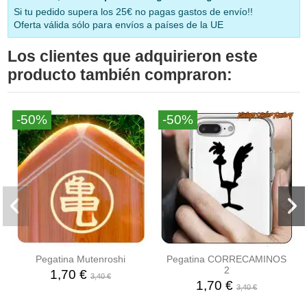
Si tu pedido supera los 25€ no pagas gastos de envío!!
Oferta válida sólo para envíos a países de la UE
Los clientes que adquirieron este
producto también compraron:
-50%
-50%
Pegatina Mutenroshi
Pegatina CORRECAMINOS
2
1,70 €
3,40 €
1,70 €
3,40 €