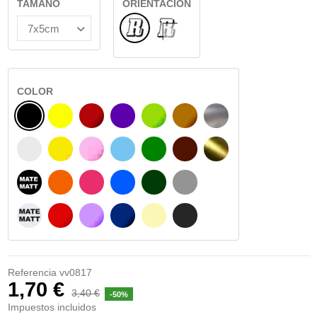
TAMAÑO
ORIENTACIÓN
Normal
INTERIOR CRISTAL
COLOR
NEGRO
AMARILLO
BURDEOS
MORADO
VERDE CLARO
AVELLANA
PLATA
BLANCO
AMARILLO SENAL
ROSA
AZUL CIELO
VERDE
CHOCOLATE
ORO
NEGRO MATE
NARANJA
FUCSIA
AZUL
VERDE OSCURO
GRIS
BLANCO MATE
ROJO
LILA
AZUL MARINO
BEIGE
GRIS OSCURO
Referencia
vv0817
1,70 €
3,40 €
-50%
Impuestos incluidos