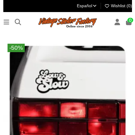
Español
Wishlist (
0
)
0
-50%