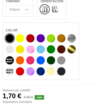
TAMAÑO
ORIENTACIÓN
Normal
Reflejado
COLOR
NEGRO
AMARILLO
BURDEOS
MORADO
VERDE CLARO
AVELLANA
PLATA
BLANCO
AMARILLO SENAL
ROSA
AZUL CIELO
VERDE
CHOCOLATE
ORO
NEGRO MATE
NARANJA
FUCSIA
AZUL
VERDE OSCURO
GRIS
BLANCO MATE
ROJO
LILA
AZUL MARINO
BEIGE
GRIS OSCURO
Referencia
vv0483
1,70 €
3,40 €
-50%
Impuestos incluidos