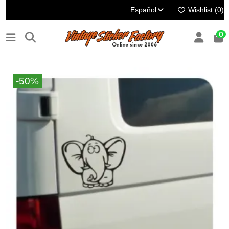
Español
Wishlist (
0
)
0
-50%