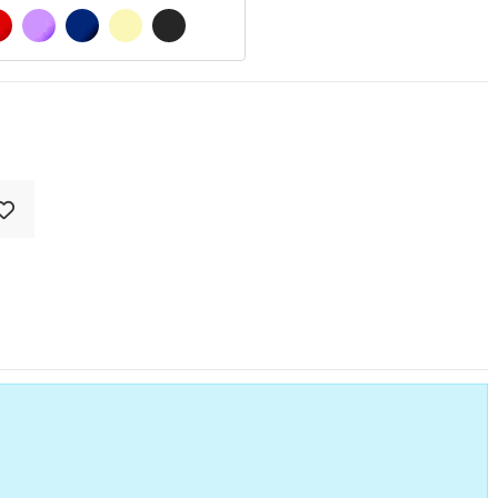
O MATE
ROJO
LILA
AZUL MARINO
BEIGE
GRIS OSCURO