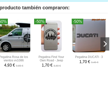
e producto también compraron:
50%
-50%
-50%
Pegatina Rosa de los
Pegatina Find Your
Pegatina DUCATI - 3
vientos vv1086
Own Road - Jeep
1,70 €
3,40 €
4,93 €
1,70 €
9,85 €
3,40 €