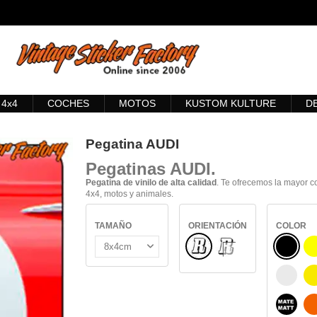
4x4
COCHES
MOTOS
KUSTOM KULTURE
D
Pegatina AUDI
Pegatinas AUDI
.
Pegatina de vinilo de alta calidad
. Te ofrecemos la mayor c
4x4, motos y animales.
TAMAÑO
ORIENTACIÓN
COLOR
Normal
NEGRO
INTERIOR CRISTAL
BLANC
NEGRO