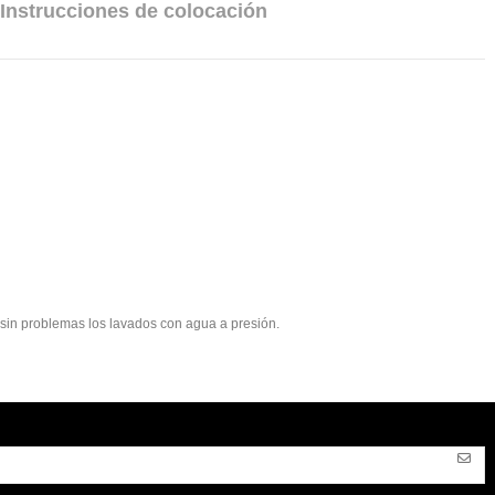
Instrucciones de colocación
e sin problemas los lavados con agua a presión.