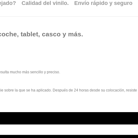
ejado?
Calidad del vinilo.
Envío rápido y seguro
coche, tablet, casco y más.
esulta mucho más sencillo y preciso.
rficie sobre la que se ha aplicado. Después de 24 horas desde su colocación, resist