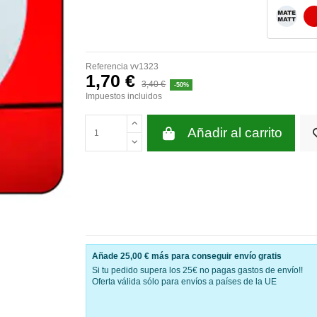
BLANC
Referencia
vv1323
1,70 €
3,40 €
-50%
Impuestos incluidos
Añadir al carrito
Añade
25,00 €
más para conseguir envío gratis
Si tu pedido supera los 25€ no pagas gastos de envío!!
Oferta válida sólo para envíos a países de la UE