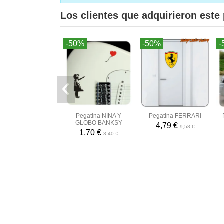
Los clientes que adquirieron est
-50%
-50%
-
Pegatina NINA Y
Pegatina FERRARI
GLOBO BANKSY
4,79 €
9,58 €
1,70 €
3,40 €