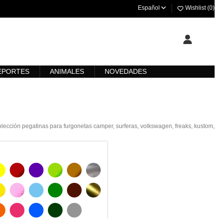
Español
Wishlist (
0
)
EPORTES
ANIMALES
NOVEDADES
olección pegatinas para furgonetas camper, surferas, volkswagen, freaks, kustom,
AMARILLO
BURDEOS
MORADO
VERDE CLARO
AVELLANA
PLATA
O
AMARILLO SENAL
ROSA
AZUL CIELO
VERDE
CHOCOLATE
ORO
 MATE
NARANJA
FUCSIA
AZUL
VERDE OSCURO
GRIS