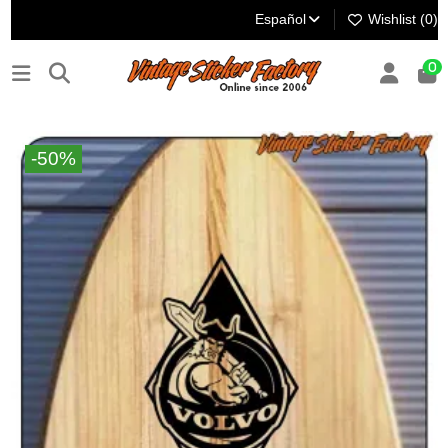
Español
Wishlist (
0
)
0
-50%