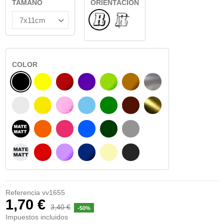
TAMAÑO
ORIENTACIÓN
Normal
INTERIOR CRISTAL
COLOR
NEGRO
AMARILLO
BURDEOS
MORADO
VERDE CLARO
AVELLANA
PLATA
BLANCO
AMARILLO SENAL
ROSA
AZUL CIELO
VERDE
CHOCOLATE
ORO
NEGRO MATE
NARANJA
FUCSIA
AZUL
VERDE OSCURO
GRIS
BLANCO MATE
ROJO
LILA
AZUL MARINO
BEIGE
GRIS OSCURO
Referencia
vv1655
1,70 €
3,40 €
-50%
Impuestos incluidos