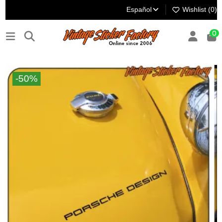
Español
Wishlist (
0
)
0
-50%