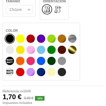
TAMAÑO
ORIENTACIÓN
Normal
INTERIOR CRISTAL
COLOR
NEGRO
AMARILLO
BURDEOS
MORADO
VERDE CLARO
AVELLANA
PLATA
BLANCO
AMARILLO SENAL
ROSA
AZUL CIELO
VERDE
CHOCOLATE
ORO
NEGRO MATE
NARANJA
FUCSIA
AZUL
VERDE OSCURO
GRIS
BLANCO MATE
ROJO
LILA
AZUL MARINO
BEIGE
GRIS OSCURO
Referencia
vv1649
1,70 €
3,40 €
-50%
Impuestos incluidos