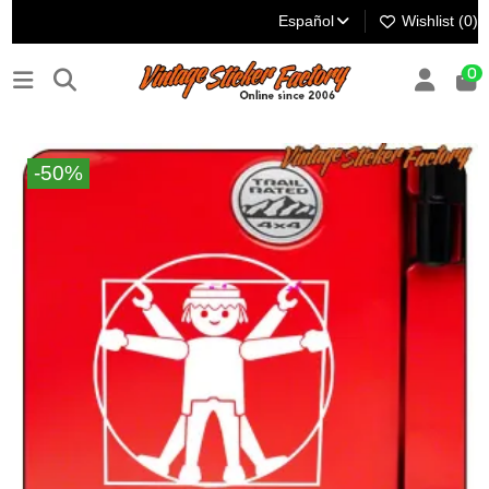
Español
Wishlist (
0
)
0
-50%