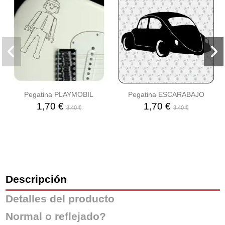
Pegatina PLAYMOBIL
Pegatina ESCARABAJO
1,70 €
1,70 €
3,40 €
3,40 €
Descripción
Detalles del producto
Normal o reflejado?