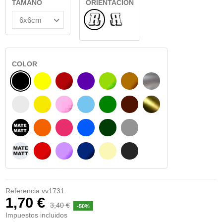
TAMAÑO
ORIENTACIÓN
Normal
Reflejado
COLOR
NEGRO
AMARILLO
BURDEOS
MORADO
VERDE CLARO
AVELLANA
PLATA
BLANCO
AMARILLO SENAL
ROSA
AZUL CIELO
VERDE
CHOCOLATE
ORO
NEGRO MATE
NARANJA
FUCSIA
AZUL
VERDE OSCURO
GRIS
BLANCO MATE
ROJO
LILA
AZUL MARINO
BEIGE
GRIS OSCURO
Referencia
vv1731
1,70 €
3,40 €
-50%
Impuestos incluidos