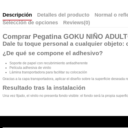
Descripción
Detalles del producto
Normal o refl
Selección de opciones
Reviews
(0)
Comprar
Pegatina GOKU NIÑO ADUL
Dale tu toque personal a cualquier objeto: 
¿De qué se compone el adhesivo?
Soporte de papel con recubrimiento antiadherente
Película adhesiva de vinilo
Lámina transportadora para facilitar su colocación
Gracias a la capa transportadora, aplicar el diseño sobre la superficie deseada r
Resultado tras la instalación
Una vez fijado, el vinilo no presenta fondo visible: el fondo será la propia supe