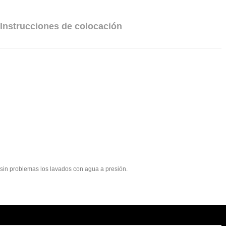
Instrucciones de colocación
e sin problemas los lavados con agua a presión.