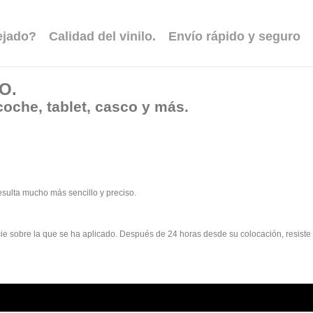
ejado?
Calidad del vinilo.
Envío rápido y seguro
TO
.
coche, tablet, casco y más.
esulta mucho más sencillo y preciso.
rficie sobre la que se ha aplicado. Después de 24 horas desde su colocación, resist