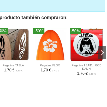
e producto también compraron:
50%
-50%
-50%
Pegatina TABLA
Pegatina FLOR
Pegatina I SAID... GOD
DAMN
1,70 €
1,70 €
3,40 €
3,40 €
1,70 €
3,40 €