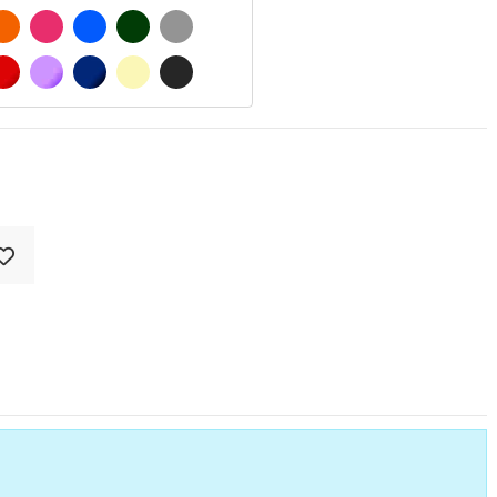
O MATE
NARANJA
FUCSIA
AZUL
VERDE OSCURO
GRIS
CO MATE
ROJO
LILA
AZUL MARINO
BEIGE
GRIS OSCURO