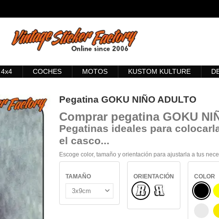
4x4
COCHES
MOTOS
KUSTOM KULTURE
D
Pegatina GOKU NIÑO ADULTO
Comprar
pegatina GOKU N
Pegatinas ideales para colocarla
el casco...
Escoge color, tamaño y orientación para ajustarla a tus nec
TAMAÑO
ORIENTACIÓN
COLOR
Normal
NEGR
Reflejado
BLAN