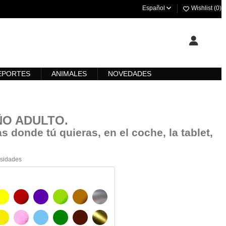
Español
Wishlist (
0
)
EPORTES
ANIMALES
NOVEDADES
IÑO ADULTO
.
s donde tú quieras, en el coche, la tablet,
esidades
O
AMARILLO
BURDEOS
MORADO
VERDE CLARO
AVELLANA
PLATA
CO
AMARILLO SENAL
ROSA
AZUL CIELO
VERDE
CHOCOLATE
ORO