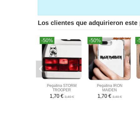
Los clientes que adquirieron est
-50%
-50%
-
Pegatina STORM
Pegatina IRON
TROOPER
MAIDEN
1,70 €
1,70 €
3,40 €
3,40 €