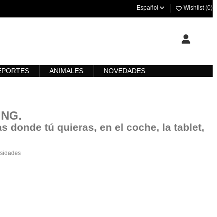
Español
Wishlist (
0
)
EPORTES
ANIMALES
NOVEDADES
ING
.
s donde tú quieras, en el coche, la tablet,
esidades