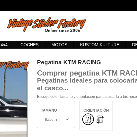
4x4
COCHES
MOTOS
KUSTOM KULTURE
D
Pegatina KTM RACING
Comprar
pegatina KTM RAC
Pegatinas ideales para colocarla
el casco...
Escoge color, tamaño y orientación para ajustarla a tus nec
TAMAÑO
ORIENTACIÓN
Normal
INTERIOR CRISTAL