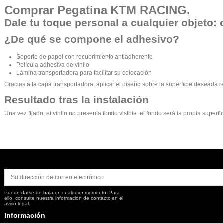
Comprar
Pegatina KTM RACING
.
Dale tu toque personal a cualquier objeto: 
¿De qué se compone el adhesivo?
Soporte de papel con recubrimiento antiadherente
Película adhesiva de vinilo
Lámina transportadora para facilitar su colocación
Gracias a la capa transportadora, aplicar el diseño sobre la superficie deseada r
Resultado tras la instalación
Una vez fijado, el vinilo no presenta fondo visible: el fondo será la propia supe
Puede darse de baja en cualquier momento. Para
ello, consulte nuestra información de contacto en el
aviso legal.
Información