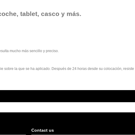
coche, tablet, casco y más.
esulta mucho más sencillo y preciso.
rficie sobre la que se ha aplicado. Después de 24 horas desde su colocación, resist
Contact us