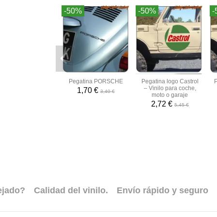
-50%
-50%
-
Pegatina PORSCHE
Pegatina logo Castrol
P
– Vinilo para coche,
1,70 €
3,40 €
moto o garaje
2,72 €
5,45 €
ejado?
Calidad del vinilo.
Envío rápido y seguro