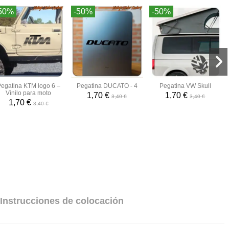
50%
-50%
-50%
egatina KTM logo 6 –
Pegatina DUCATO - 4
Pegatina VW Skull
Vinilo para moto
1,70 €
1,70 €
3,40 €
3,40 €
1,70 €
3,40 €
Instrucciones de colocación