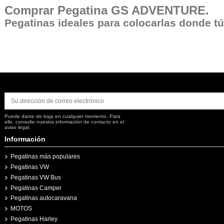
Comprar
Pegatina GS ADVENTURE
.
Pegatinas ideales para colocarlas donde tú q
Puede darse de baja en cualquier momento. Para
ello, consulte nuestra información de contacto en el
aviso legal.
Información
Pegatinas más populares
Pegatinas VW
Pegatinas VW Bus
Pegatinas Camper
Pegatinas autocaravana
MOTOS
Pegatinas Harley