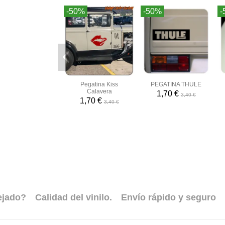
-50%
-50%
-
Pegatina Kiss
PEGATINA THULE
Calavera
1,70 €
3,40 €
1,70 €
3,40 €
ejado?
Calidad del vinilo.
Envío rápido y seguro