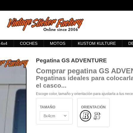
4x4
COCHES
MOTOS
KUSTOM KULTURE
D
Pegatina GS ADVENTURE
Comprar
pegatina GS ADV
Pegatinas ideales para colocarla
el casco...
Escoge color, tamaño y orientación para ajustarla a tus nec
TAMAÑO
ORIENTACIÓN
Normal
INTERIOR CRISTAL