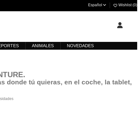
Español
Wishlist (
0
)
EPORTES
ANIMALES
NOVEDADES
ENTURE
.
s donde tú quieras, en el coche, la tablet,
esidades