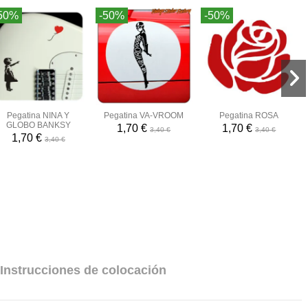
50%
-50%
-50%
Pegatina NINA Y
Pegatina VA-VROOM
Pegatina ROSA
GLOBO BANKSY
1,70 €
1,70 €
3,40 €
3,40 €
1,70 €
3,40 €
Instrucciones de colocación