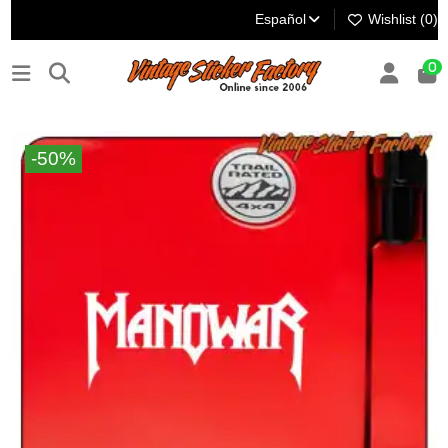
Español
Wishlist (
0
)
0
-50%