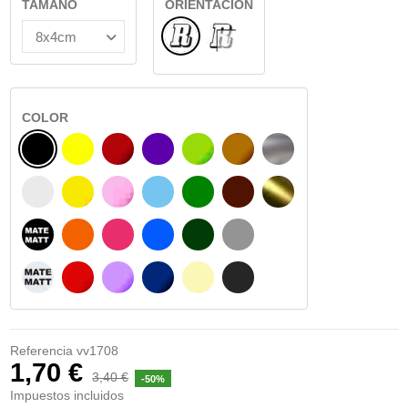
TAMAÑO
ORIENTACIÓN
Normal
INTERIOR CRISTAL
COLOR
NEGRO
AMARILLO
BURDEOS
MORADO
VERDE CLARO
AVELLANA
PLATA
BLANCO
AMARILLO SENAL
ROSA
AZUL CIELO
VERDE
CHOCOLATE
ORO
NEGRO MATE
NARANJA
FUCSIA
AZUL
VERDE OSCURO
GRIS
BLANCO MATE
ROJO
LILA
AZUL MARINO
BEIGE
GRIS OSCURO
Referencia
vv1708
1,70 €
3,40 €
-50%
Impuestos incluidos