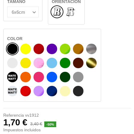
TAMAÑO
ORIENTACIÓN
Normal
INTERIOR CRISTAL
COLOR
NEGRO
AMARILLO
BURDEOS
MORADO
VERDE CLARO
AVELLANA
PLATA
BLANCO
AMARILLO SENAL
ROSA
AZUL CIELO
VERDE
CHOCOLATE
ORO
NEGRO MATE
NARANJA
FUCSIA
AZUL
VERDE OSCURO
GRIS
BLANCO MATE
ROJO
LILA
AZUL MARINO
BEIGE
GRIS OSCURO
Referencia
vv1912
1,70 €
3,40 €
-50%
Impuestos incluidos