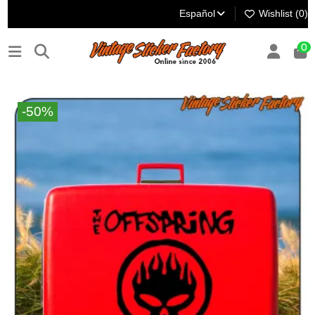
Español
Wishlist (
0
)
0
-50%