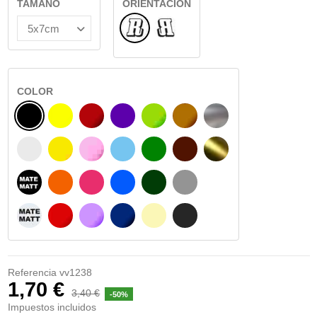
TAMAÑO
ORIENTACIÓN
Normal
Reflejado
COLOR
NEGRO
AMARILLO
BURDEOS
MORADO
VERDE CLARO
AVELLANA
PLATA
BLANCO
AMARILLO SENAL
ROSA
AZUL CIELO
VERDE
CHOCOLATE
ORO
NEGRO MATE
NARANJA
FUCSIA
AZUL
VERDE OSCURO
GRIS
BLANCO MATE
ROJO
LILA
AZUL MARINO
BEIGE
GRIS OSCURO
Referencia
vv1238
1,70 €
3,40 €
-50%
Impuestos incluidos