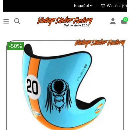
Español
Wishlist (
0
)
0
-50%