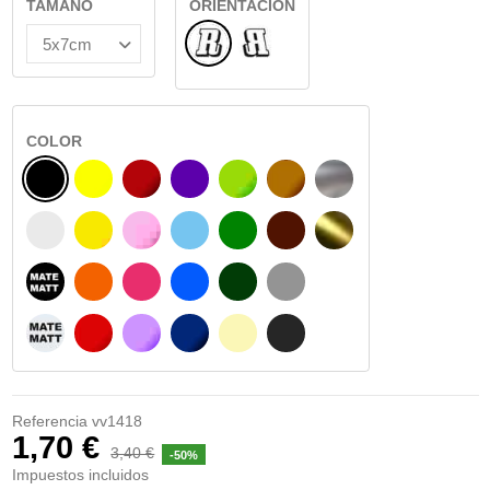
TAMAÑO
ORIENTACIÓN
Normal
Reflejado
COLOR
NEGRO
AMARILLO
BURDEOS
MORADO
VERDE CLARO
AVELLANA
PLATA
BLANCO
AMARILLO SENAL
ROSA
AZUL CIELO
VERDE
CHOCOLATE
ORO
NEGRO MATE
NARANJA
FUCSIA
AZUL
VERDE OSCURO
GRIS
BLANCO MATE
ROJO
LILA
AZUL MARINO
BEIGE
GRIS OSCURO
Referencia
vv1418
1,70 €
3,40 €
-50%
Impuestos incluidos