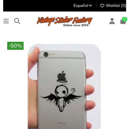
Español
Wishlist (
0
)
0
-50%