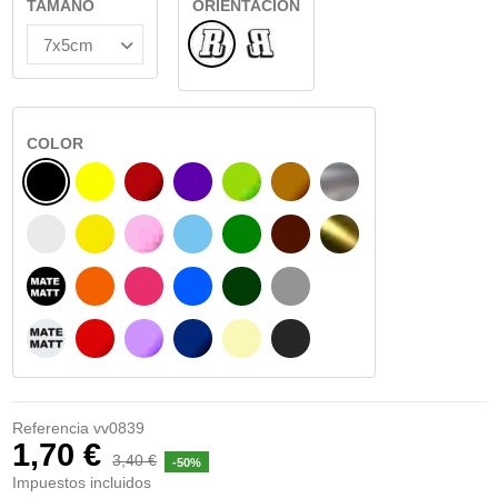
TAMAÑO
ORIENTACIÓN
Normal
Reflejado
COLOR
NEGRO
AMARILLO
BURDEOS
MORADO
VERDE CLARO
AVELLANA
PLATA
BLANCO
AMARILLO SENAL
ROSA
AZUL CIELO
VERDE
CHOCOLATE
ORO
NEGRO MATE
NARANJA
FUCSIA
AZUL
VERDE OSCURO
GRIS
BLANCO MATE
ROJO
LILA
AZUL MARINO
BEIGE
GRIS OSCURO
Referencia
vv0839
1,70 €
3,40 €
-50%
Impuestos incluidos