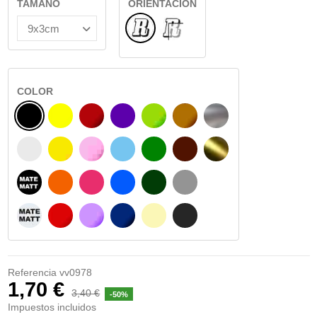
TAMAÑO
ORIENTACIÓN
Normal
INTERIOR CRISTAL
COLOR
NEGRO
AMARILLO
BURDEOS
MORADO
VERDE CLARO
AVELLANA
PLATA
BLANCO
AMARILLO SENAL
ROSA
AZUL CIELO
VERDE
CHOCOLATE
ORO
NEGRO MATE
NARANJA
FUCSIA
AZUL
VERDE OSCURO
GRIS
BLANCO MATE
ROJO
LILA
AZUL MARINO
BEIGE
GRIS OSCURO
Referencia
vv0978
1,70 €
3,40 €
-50%
Impuestos incluidos