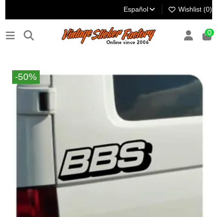
Español
Wishlist (
0
)
0
-50%