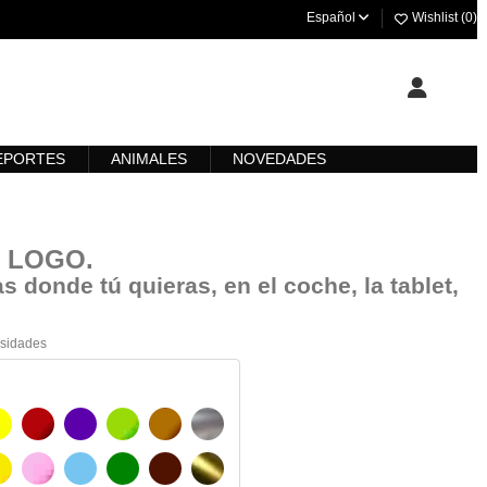
Español
Wishlist (
0
)
EPORTES
ANIMALES
NOVEDADES
T LOGO
.
s donde tú quieras, en el coche, la tablet,
esidades
AMARILLO
BURDEOS
MORADO
VERDE CLARO
AVELLANA
PLATA
O
AMARILLO SENAL
ROSA
AZUL CIELO
VERDE
CHOCOLATE
ORO