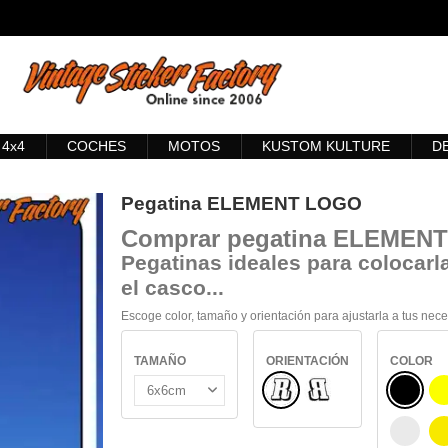
4x4
COCHES
MOTOS
KUSTOM KULTURE
D
Pegatina ELEMENT LOGO
Comprar
pegatina ELEMEN
Pegatinas ideales para colocarla
el casco...
Escoge color, tamaño y orientación para ajustarla a tus nec
TAMAÑO
ORIENTACIÓN
COLOR
Normal
NEGRO
Reflejado
BLANC