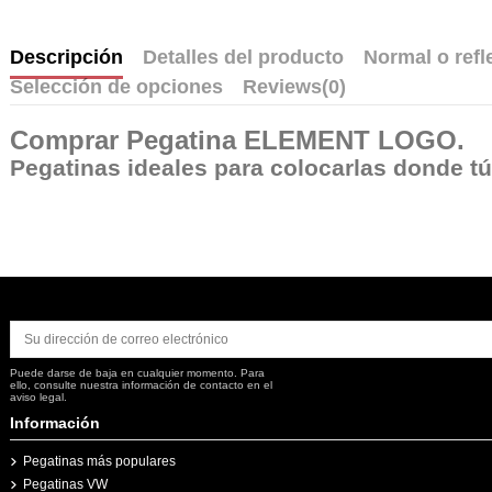
Descripción
Detalles del producto
Normal o refl
Selección de opciones
Reviews
(0)
Comprar
Pegatina ELEMENT LOGO
.
Pegatinas ideales para colocarlas donde tú q
Puede darse de baja en cualquier momento. Para
ello, consulte nuestra información de contacto en el
aviso legal.
Información
Pegatinas más populares
Pegatinas VW