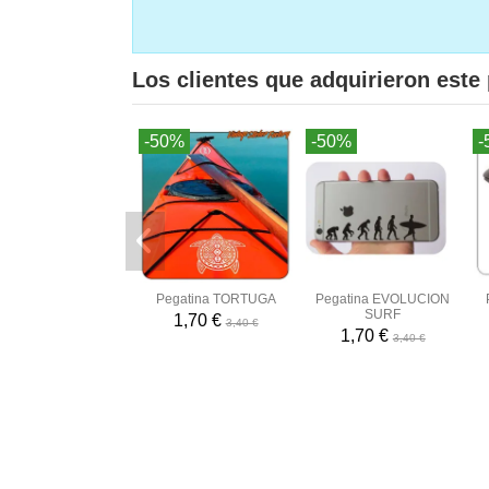
Los clientes que adquirieron est
-50%
-50%
-
Pegatina TORTUGA
Pegatina EVOLUCION
SURF
1,70 €
3,40 €
1,70 €
3,40 €