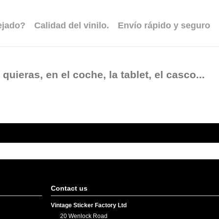
ejado?
Calidad del vinilo.
Envío rápido y seguro
uieras, en el coche, la tablet, el casco...
Contact us
Vintage Sticker Factory Ltd
20 Wenlock Road