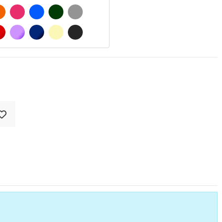
 MATE
NARANJA
FUCSIA
AZUL
VERDE OSCURO
GRIS
O MATE
ROJO
LILA
AZUL MARINO
BEIGE
GRIS OSCURO