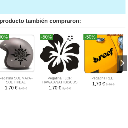
e producto también compraron:
50%
-50%
-50%
Pegatina SOL MAYA -
Pegatina FLOR
Pegatina REEF
SOL TRIBAL
HAWAIANA HIBISCUS
1,70 €
3,40 €
1,70 €
1,70 €
3,40 €
3,40 €