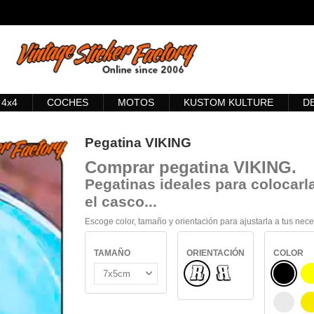
4x4
COCHES
MOTOS
KUSTOM KULTURE
D
Pegatina VIKING
Comprar
pegatina VIKING
.
Pegatinas ideales para colocarla
el casco...
Escoge color, tamaño y orientación para ajustarla a tus nec
TAMAÑO
ORIENTACIÓN
COLOR
Normal
NEGRO
Reflejado
BLANC