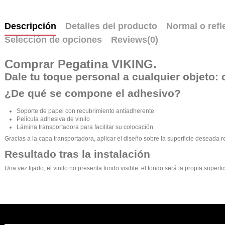
Descripción
Detalles del producto
Normal o refl
Selección de opciones
Reviews
(0)
Comprar
Pegatina VIKING
.
Dale tu toque personal a cualquier objeto: 
¿De qué se compone el adhesivo?
Soporte de papel con recubrimiento antiadherente
Película adhesiva de vinilo
Lámina transportadora para facilitar su colocación
Gracias a la capa transportadora, aplicar el diseño sobre la superficie deseada r
Resultado tras la instalación
Una vez fijado, el vinilo no presenta fondo visible: el fondo será la propia supe