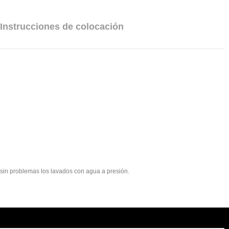
Instrucciones de colocación
e sin problemas los lavados con agua a presión.