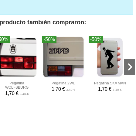
e producto también compraron:
50%
-50%
-50%
Pegatina
Pegatina 2WD
Pegatina SKA MAN
WOLFSBURG
1,70 €
1,70 €
3,40 €
3,40 €
1,70 €
3,40 €