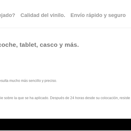
ejado?
Calidad del vinilo.
Envío rápido y seguro
coche, tablet, casco y más.
esulta mucho más sencillo y preciso.
rficie sobre la que se ha aplicado. Después de 24 horas desde su colocación, resist