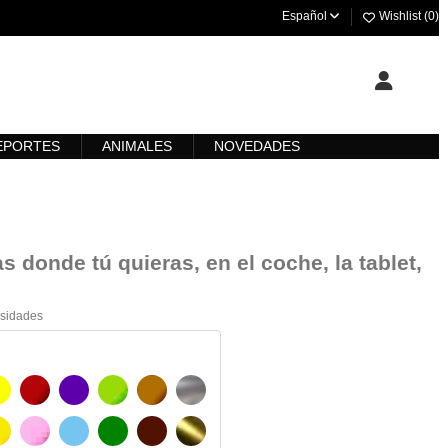
Español
Wishlist (
0
)
EPORTES
ANIMALES
NOVEDADES
s donde tú quieras, en el coche, la tablet,
esidades
AMARILLO
BURDEOS
MORADO
VERDE CLARO
AVELLANA
PLATA
O
AMARILLO SENAL
ROSA
AZUL CIELO
VERDE
CHOCOLATE
ORO