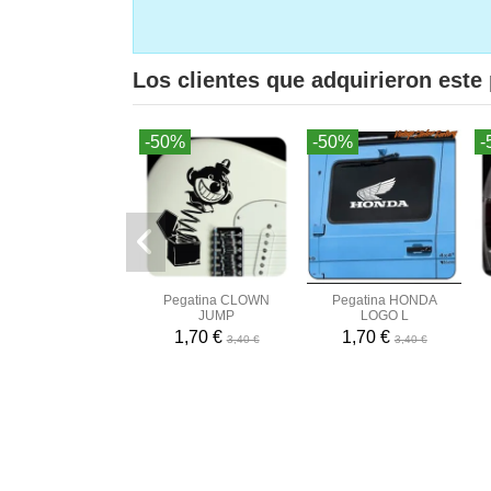
Los clientes que adquirieron est
-50%
-50%
-
Pegatina CLOWN
Pegatina HONDA
JUMP
LOGO L
1,70 €
1,70 €
3,40 €
3,40 €