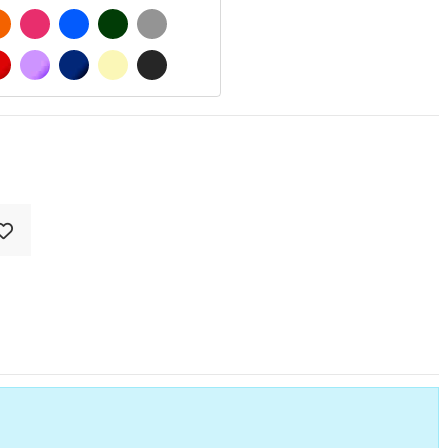
 MATE
NARANJA
FUCSIA
AZUL
VERDE OSCURO
GRIS
O MATE
ROJO
LILA
AZUL MARINO
BEIGE
GRIS OSCURO