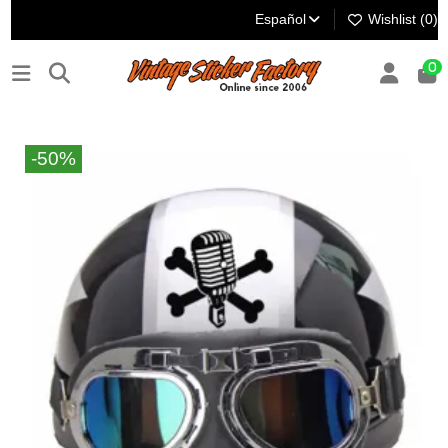
Español
Wishlist (
0
)
0
-50%