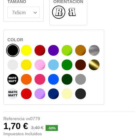
TAMAÑO
ORIENTACIÓN
Normal
Reflejado
COLOR
NEGRO
AMARILLO
BURDEOS
MORADO
VERDE CLARO
AVELLANA
PLATA
BLANCO
AMARILLO SENAL
ROSA
AZUL CIELO
VERDE
CHOCOLATE
ORO
NEGRO MATE
NARANJA
FUCSIA
AZUL
VERDE OSCURO
GRIS
BLANCO MATE
ROJO
LILA
AZUL MARINO
BEIGE
GRIS OSCURO
Referencia
vv0779
1,70 €
3,40 €
-50%
Impuestos incluidos