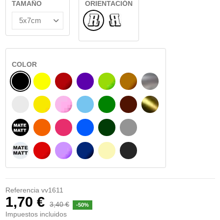
TAMAÑO
ORIENTACIÓN
Normal
Reflejado
COLOR
NEGRO
AMARILLO
BURDEOS
MORADO
VERDE CLARO
AVELLANA
PLATA
BLANCO
AMARILLO SENAL
ROSA
AZUL CIELO
VERDE
CHOCOLATE
ORO
NEGRO MATE
NARANJA
FUCSIA
AZUL
VERDE OSCURO
GRIS
BLANCO MATE
ROJO
LILA
AZUL MARINO
BEIGE
GRIS OSCURO
Referencia
vv1611
1,70 €
3,40 €
-50%
Impuestos incluidos