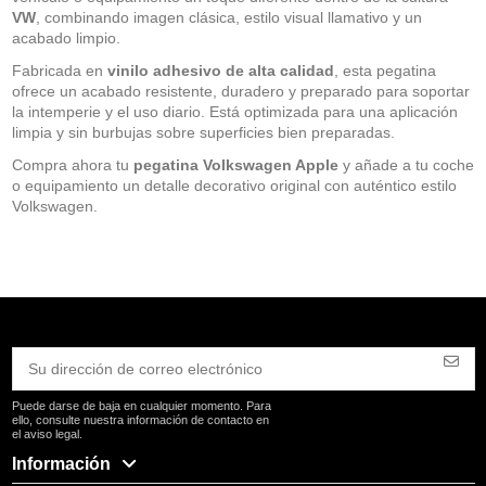
VW
, combinando imagen clásica, estilo visual llamativo y un
acabado limpio.
Fabricada en
vinilo adhesivo de alta calidad
, esta pegatina
ofrece un acabado resistente, duradero y preparado para soportar
la intemperie y el uso diario. Está optimizada para una aplicación
limpia y sin burbujas sobre superficies bien preparadas.
Compra ahora tu
pegatina Volkswagen Apple
y añade a tu coche
o equipamiento un detalle decorativo original con auténtico estilo
Volkswagen.
Puede darse de baja en cualquier momento. Para
ello, consulte nuestra información de contacto en
el aviso legal.
Información