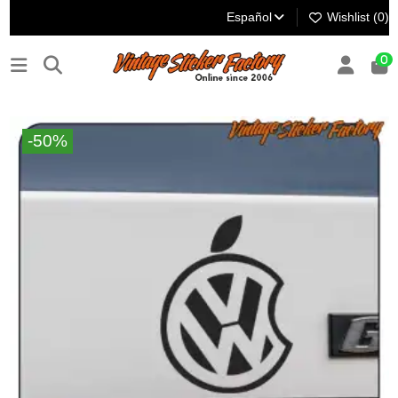
Español
Wishlist (
0
)
0
-50%