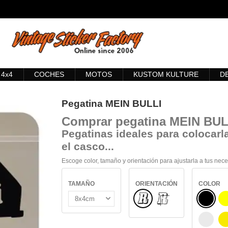
4x4
COCHES
MOTOS
KUSTOM KULTURE
D
Pegatina MEIN BULLI
Comprar
pegatina MEIN BUL
Pegatinas ideales para colocarla
el casco...
Escoge color, tamaño y orientación para ajustarla a tus nec
TAMAÑO
ORIENTACIÓN
COLOR
Normal
NEGRO
INTERIOR CRISTAL
BLANC