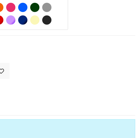
 MATE
NARANJA
FUCSIA
AZUL
VERDE OSCURO
GRIS
O MATE
ROJO
LILA
AZUL MARINO
BEIGE
GRIS OSCURO