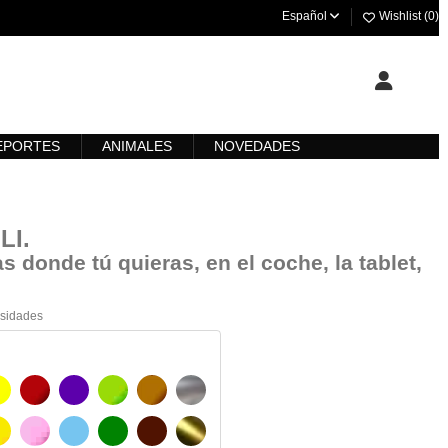
Español
Wishlist (
0
)
EPORTES
ANIMALES
NOVEDADES
LI
.
s donde tú quieras, en el coche, la tablet,
esidades
AMARILLO
BURDEOS
MORADO
VERDE CLARO
AVELLANA
PLATA
O
AMARILLO SENAL
ROSA
AZUL CIELO
VERDE
CHOCOLATE
ORO