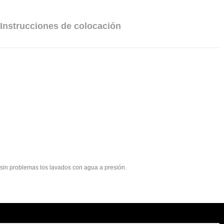
Instrucciones de colocación
e sin problemas los lavados con agua a presión.