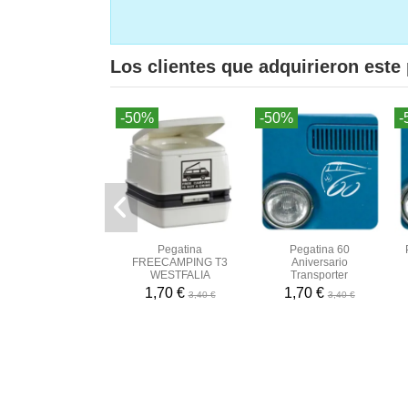
Los clientes que adquirieron est
-50%
-50%
-
Pegatina
Pegatina 60
FREECAMPING T3
Aniversario
WESTFALIA
Transporter
1,70 €
1,70 €
3,40 €
3,40 €