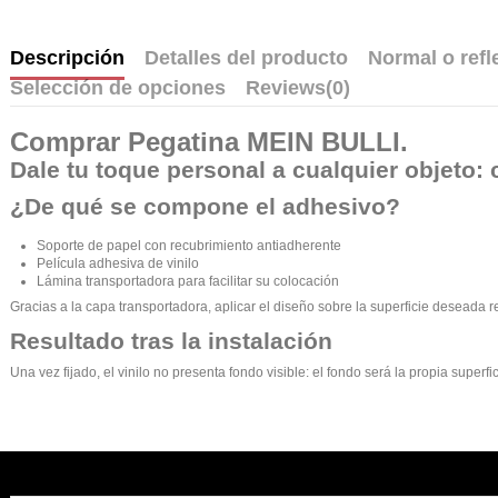
Descripción
Detalles del producto
Normal o refl
Selección de opciones
Reviews
(0)
Comprar
Pegatina MEIN BULLI
.
Dale tu toque personal a cualquier objeto: 
¿De qué se compone el adhesivo?
Soporte de papel con recubrimiento antiadherente
Película adhesiva de vinilo
Lámina transportadora para facilitar su colocación
Gracias a la capa transportadora, aplicar el diseño sobre la superficie deseada r
Resultado tras la instalación
Una vez fijado, el vinilo no presenta fondo visible: el fondo será la propia supe