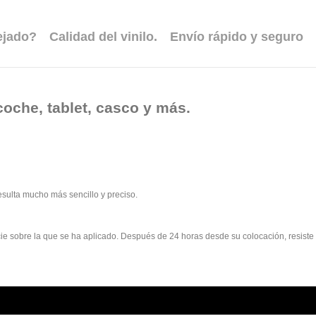
ejado?
Calidad del vinilo.
Envío rápido y seguro
coche, tablet, casco y más.
esulta mucho más sencillo y preciso.
rficie sobre la que se ha aplicado. Después de 24 horas desde su colocación, resist