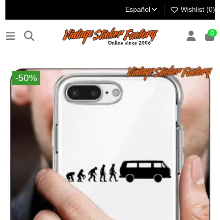
Español
Wishlist (
0
)
0
-50%