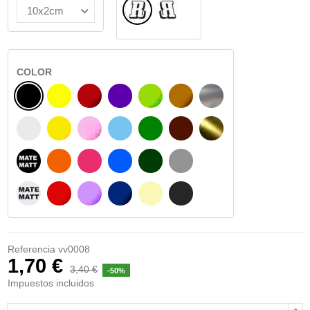
Normal
Reflejado
COLOR
NEGRO
AMARILLO
BURDEOS
MORADO
VERDE CLARO
AVELLANA
PLATA
BLANCO
AMARILLO SENAL
ROSA
AZUL CIELO
VERDE
CHOCOLATE
ORO
NEGRO MATE
NARANJA
FUCSIA
AZUL
VERDE OSCURO
GRIS
BLANCO MATE
ROJO
LILA
AZUL MARINO
BEIGE
GRIS OSCURO
Referencia
vv0008
1,70 €
3,40 €
-50%
Impuestos incluidos