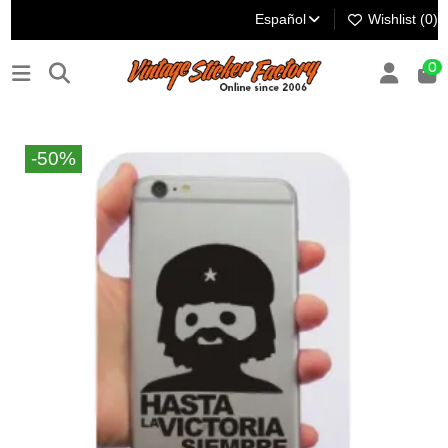
Español
Wishlist (
0
)
0
-50%