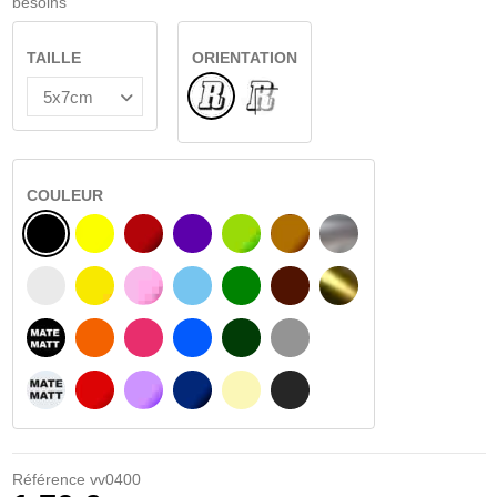
besoins
TAILLE
ORIENTATION
Normal
VERRE INTÉRIEUR
COULEUR
NOIR
JAUNE
BOURGOGNE
VIOLET
VERT CLAIR
NOISETTE
ARGENT
BLANC
JAUNE AMBRE
ROSA
BLEU CLAIR
VERT
BRUN FONCÉ
OR
NOIR MATÉ
ORANGE
FUCHSIA
BLAU
VERT FONCÉ
GRIS CLAIR
BLANC MATÉ
ROUGE
PURPLE
BLEU FONCÉ
BEIGE
GRIS FONCÉ
Référence
vv0400