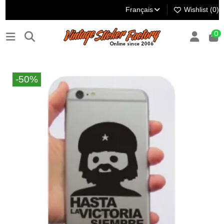
Français
Wishlist (
0
)
0
-50%