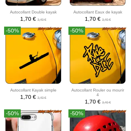
Autocollant Double kayak
Autocollant Eaux de kayak
1,70 €
1,70 €
3,40 €
3,40 €
-50%
-50%
Autocollant Kayak simple
Autocollant Rouler ou mourir
4
1,70 €
3,40 €
1,70 €
3,40 €
-50%
-50%