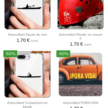
Autocollant Kayak de mer
Autocollant Rouler ou mourir
5
1,70 €
3,40 €
1,70 €
3,40 €
-50%
-50%
Autocollant Croisement en
Autocollant PURA VIDA
kayak