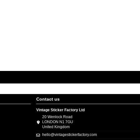
Contact us
Vintage Sticker Factory Ltd
20 Wenlock Road
LONDON N1 7GU
United Kingdom
hello@vintagestickerfactory.com