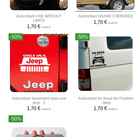
Autocollant LIVE WITHOUT
Autocollant GRAND CHEROKEE
LIMITS
1,70 €
3,40 €
1,70 €
3,40 €
-50%
-50%
Autocollant Seulement dans une
Autocollant No Road No Problem
jeep - 1
- Jeep
1,70 €
1,70 €
3,40 €
3,40 €
-50%