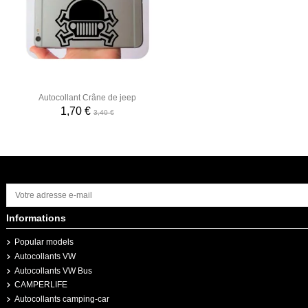
Autocollant Crâne de jeep
1,70 €
3,40 €
Informations
Popular models
Autocollants VW
Autocollants VW Bus
CAMPERLIFE
Autocollants camping-car