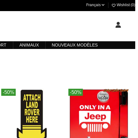
Français
Wishlist (
0
)
ORT
ANIMAUX
NOUVEAUX MODÈLES
-50%
-50%