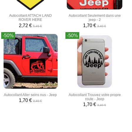
Autocollant ATTACH LAND
Autocollant Seulement dans une
ROVER HERE
jeep - 2
2,72 €
1,70 €
5,45 €
3,40 €
-50%
-50%
Autocollant Aller seins nus - Jeep
Autocollant Trouvez votre propre
route - Jeep
1,70 €
3,40 €
1,70 €
3,40 €