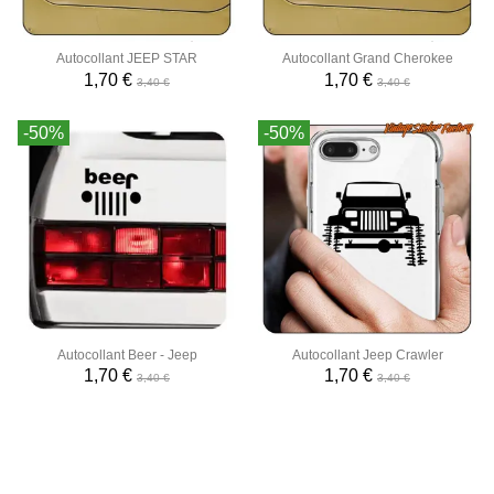
Autocollant JEEP STAR
Autocollant Grand Cherokee
1,70 €
1,70 €
3,40 €
3,40 €
-50%
-50%
Autocollant Beer - Jeep
Autocollant Jeep Crawler
1,70 €
1,70 €
3,40 €
3,40 €