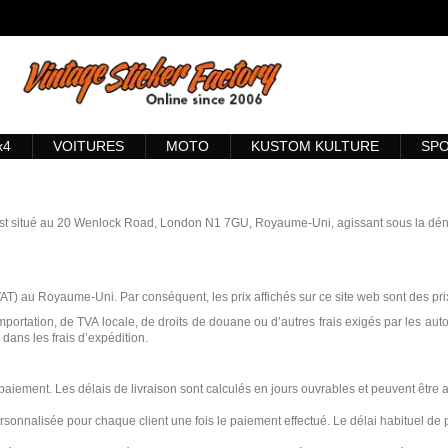
x4
VOITURES
MOTO
KUSTOM KULTURE
SP
l est situé au 20 Wenlock Road, London N1 7GU, Royaume-Uni, agissant sous la dén
VAT) au Royaume-Uni. Par conséquent, les prix affichés sur ce site web sont des prix
mportation, de TVA locale, de droits de douane ou d’autres frais exigés par les auto
 dans les frais d’expédition.
aiement. Les délais de livraison sont calculés en jours ouvrables et peuvent être af
ersonnalisée pour chaque client une fois le paiement effectué. Le délai habituel d