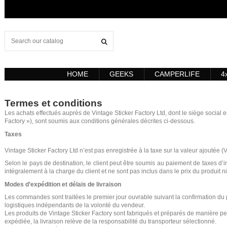
HOME
GEEKS
CAMPERLIFE
4
Termes et conditions
Les achats effectués auprès de Vintage Sticker Factory Ltd, dont le siège socia
Factory »), sont soumis aux conditions générales décrites ci-dessous.
Taxes
Vintage Sticker Factory Ltd n’est pas enregistrée à la taxe sur la valeur ajoutée (
Selon le pays de destination, le client peut être soumis au paiement de taxes d’i
intégralement à la charge du client et ne sont pas inclus dans le prix du produit ni
Modes d’expédition et délais de livraison
Les commandes sont traitées le premier jour ouvrable suivant la confirmation du p
logistiques indépendants de la volonté du vendeur.
Les produits de Vintage Sticker Factory sont fabriqués et préparés de manière p
expédiée, la livraison relève de la responsabilité du transporteur sélectionné.