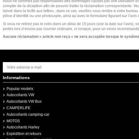
Nous ne sommes pas responsables des dommages causés par une utilisation inap
compter de la réception afin de pouvoir traiter la réclamation correspondante. Veui
laissé dans la boîte aux lettres ; dans ce cas, veuillez vous rendre à votre bureau
pièce d’identité ou une photocopie, ainsi qu’avec le formulaire figurant sur l’avi
Si vous ne retirez pas le colis dans un délai de 15 jours (voir la date sur l’avi
pertes lors d’envois par courrier ordinaire, ni lorsque, pour un envoi recommandé
Aucune réclamation « article non reçu » ne sera acceptée lorsque le système de
Informations
Popular models
Autocollants VW
Autocollants VW Bus
CAMPERLIFE
Autocollants camping-car
MOTOS
Autocollants Harley
Expédition et retours