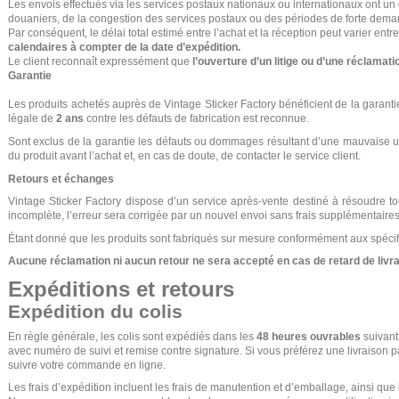
Les envois effectués via les services postaux nationaux ou internationaux ont un 
douaniers, de la congestion des services postaux ou des périodes de forte dema
Par conséquent, le délai total estimé entre l’achat et la réception peut varier entr
calendaires à compter de la date d’expédition.
Le client reconnaît expressément que
l’ouverture d’un litige ou d’une réclamati
Garantie
Les produits achetés auprès de Vintage Sticker Factory bénéficient de la garan
légale de
2 ans
contre les défauts de fabrication est reconnue.
Sont exclus de la garantie les défauts ou dommages résultant d’une mauvaise util
du produit avant l’achat et, en cas de doute, de contacter le service client.
Retours et échanges
Vintage Sticker Factory dispose d’un service après-vente destiné à résoudre to
incomplète, l’erreur sera corrigée par un nouvel envoi sans frais supplémentaires 
Étant donné que les produits sont fabriqués sur mesure conformément aux spécifi
Aucune réclamation ni aucun retour ne sera accepté en cas de retard de livrais
Expéditions et retours
Expédition du colis
En règle générale, les colis sont expédiés dans les
48 heures ouvrables
suivant
avec numéro de suivi et remise contre signature. Si vous préférez une livraison 
suivre votre commande en ligne.
Les frais d’expédition incluent les frais de manutention et d’emballage, ainsi que