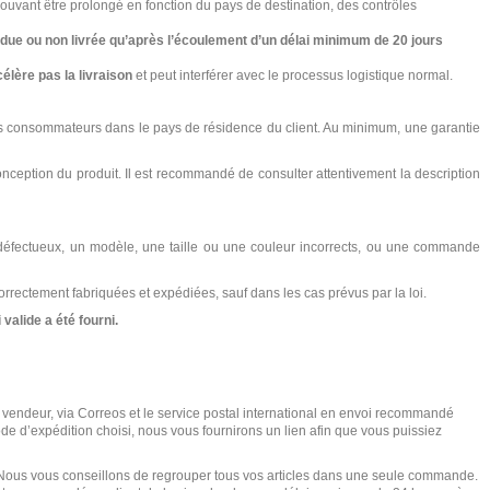
ouvant être prolongé en fonction du pays de destination, des contrôles
 ou non livrée qu’après l’écoulement d’un délai minimum de 20 jours
célère pas la livraison
et peut interférer avec le processus logistique normal.
des consommateurs dans le pays de résidence du client. Au minimum, une garantie
onception du produit. Il est recommandé de consulter attentivement la description
it défectueux, un modèle, une taille ou une couleur incorrects, ou une commande
rectement fabriquées et expédiées, sauf dans les cas prévus par la loi.
valide a été fourni.
 vendeur, via Correos et le service postal international en envoi recommandé
de d’expédition choisi, nous vous fournirons un lien afin que vous puissiez
lis. Nous vous conseillons de regrouper tous vos articles dans une seule commande.