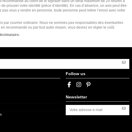
st recommandé au client de le signaler dans un délai maximum de 24 heures à
 de prouver votre identité (pièce d’identité). En cas d’absence, un avis peut être
vez pas vous y rendre en personne, toute personne peut retirer l’envoi avec votre
 frais par courrier ordinaire. Nous ne sommes pas responsables des éventuelles
voi en recommandé ou par tout autre moyen, vous devrez en régler le coût.
estinataire.
Follow us
Newsletter
on