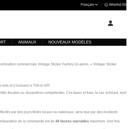
Français
Wishlist (
0
)
ORT
ANIMAUX
NOUVEAUX MODÈLES
omination commerciale Vintage Sticker Factory (ci-après, « Vintage Sticker
 nets et n’incluent ni TVA ni VAT.
rités fiscales ou douanières compétentes. Ces taxes et frais, le cas échéant, sont
fectés par des jours fériés locaux ou nationaux, ainsi que par des incidents
e préparation de la commande est de
48 heures ouvrables
maximum. Une fois