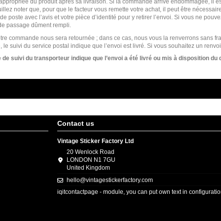
propriée du produit après sa livraison. Si la commande arrive endommagée, il e
llez noter que, pour que le facteur vous remette votre achat, il peut être nécessaire
 de poste avec l’avis et votre pièce d’identité pour y retirer l’envoi. Si vous ne pou
s de passage dûment rempli.
s), votre commande nous sera retournée ; dans ce cas, nous vous la renverrons sans
, le suivi du service postal indique que l’envoi est livré. Si vous souhaitez un ren
 suivi du transporteur indique que l’envoi a été livré ou mis à disposition du d
Contact us
Vintage Sticker Factory Ltd
20 Wenlock Road
LONDON N1 7GU
United Kingdom
hello@vintagestickerfactory.com
iqitcontactpage - module, you can put own text in configurati