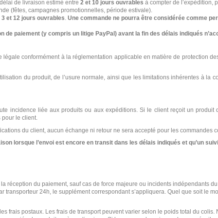
délai de livraison estimé entre
2 et 10 jours ouvrables
à compter de l’expédition, p
nde (fêtes, campagnes promotionnelles, période estivale).
e
3 et 12 jours ouvrables
.
Une commande ne pourra être considérée comme perdue
on de paiement (y compris un litige PayPal) avant la fin des délais indiqués n’ac
tie légale conformément à la réglementation applicable en matière de protection 
isation du produit, de l’usure normale, ainsi que les limitations inhérentes à la c
ute incidence liée aux produits ou aux expéditions. Si le client reçoit un produ
pour le client.
cations du client, aucun échange ni retour ne sera accepté pour les commandes cor
on lorsque l’envoi est encore en transit dans les délais indiqués et qu’un suivi 
 la réception du paiement, sauf cas de force majeure ou incidents indépendants du
par transporteur 24h, le supplément correspondant s’appliquera. Quel que soit le mo
 les frais postaux. Les frais de transport peuvent varier selon le poids total du co