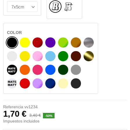
Normal
INTERIOR CRISTAL
COLOR
NEGRO
AMARILLO
BURDEOS
MORADO
VERDE CLARO
AVELLANA
PLATA
BLANCO
AMARILLO SENAL
ROSA
AZUL CIELO
VERDE
CHOCOLATE
ORO
NEGRO MATE
NARANJA
FUCSIA
AZUL
VERDE OSCURO
GRIS
BLANCO MATE
ROJO
LILA
AZUL MARINO
BEIGE
GRIS OSCURO
Referencia
vv1234
1,70 €
3,40 €
-50%
Impuestos incluidos