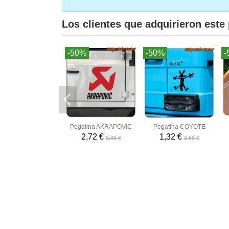
Los clientes que adquirieron est
-50%
-50%
-
Pegatina AKRAPOVIC
Pegatina COYOTE
2,72 €
1,32 €
5,45 €
2,65 €