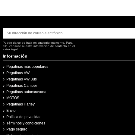
Puede darse de baja en cualquier momento. Para
ello, consulte nuestra información de contacto en el
aviso legal.
Información
Pegatinas más populares
Pegatinas VW
Pegatinas VW Bus
Pegatinas Camper
Pegatinas autocaravana
MOTOS
Pegatinas Harley
Envío
Política de privacidad
Términos y condiciones
Pago seguro