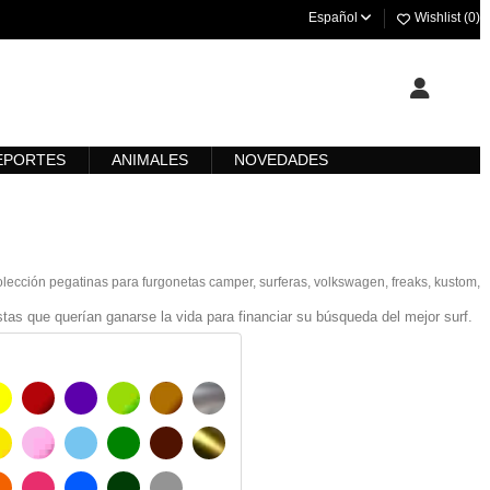
Español
Wishlist (
0
)
EPORTES
ANIMALES
NOVEDADES
olección pegatinas para furgonetas camper, surferas, volkswagen, freaks, kustom,
stas que querían ganarse la vida para financiar su búsqueda del mejor surf.
AMARILLO
BURDEOS
MORADO
VERDE CLARO
AVELLANA
PLATA
O
AMARILLO SENAL
ROSA
AZUL CIELO
VERDE
CHOCOLATE
ORO
 MATE
NARANJA
FUCSIA
AZUL
VERDE OSCURO
GRIS