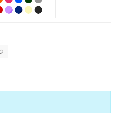
O MATE
ROJO
LILA
AZUL MARINO
BEIGE
GRIS OSCURO