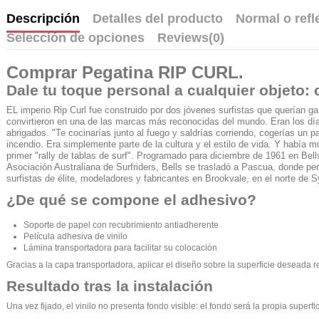
Descripción
Detalles del producto
Normal o refl
Selección de opciones
Reviews
(0)
Comprar
Pegatina RIP CURL
.
Dale tu toque personal a cualquier objeto: 
EL imperio Rip Curl fue construido por dos jóvenes surfistas que querían ga
convirtieron en una de las marcas más reconocidas del mundo.
Eran los dí
abrigados.
"Te cocinarías junto al fuego y saldrías corriendo, cogerías un pa
incendio. Era simplemente parte de la cultura y el estilo de vida. Y había 
primer "rally de tablas de surf". Programado para diciembre de 1961 en Bel
Asociación Australiana de Surfriders, Bells se trasladó a Pascua, donde
surfistas de élite, modeladores y fabricantes en Brookvale, en el norte de 
¿De qué se compone el adhesivo?
Soporte de papel con recubrimiento antiadherente
Película adhesiva de vinilo
Lámina transportadora para facilitar su colocación
Gracias a la capa transportadora, aplicar el diseño sobre la superficie deseada r
Resultado tras la instalación
Una vez fijado, el vinilo no presenta fondo visible: el fondo será la propia supe