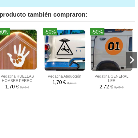
e producto también compraron:
50%
-50%
-50%
Pegatina HUELLAS
Pegatina Abducción
Pegatina GENERAL
HOMBRE PERRO
LEE
1,70 €
3,40 €
1,70 €
2,72 €
3,40 €
5,45 €