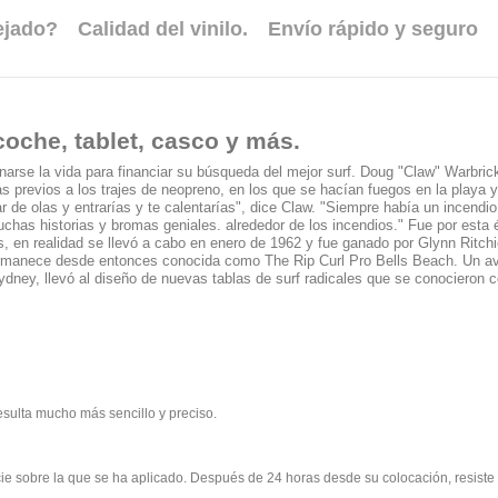
ejado?
Calidad del vinilo.
Envío rápido y seguro
coche, tablet, casco y más.
narse la vida para financiar su búsqueda del mejor surf.
Doug "Claw" Warbrick
as previos a los trajes de neopreno, en los que se hacían fuegos en la playa 
r de olas y entrarías y te calentarías", dice Claw.
"Siempre había un incendio 
muchas historias y bromas geniales. alrededor de los incendios."
Fue por esta 
ls, en realidad se llevó a cabo en enero de 1962 y fue ganado por Glynn Ritc
 permanece desde entonces conocida como The Rip Curl Pro Bells Beach.
Un av
Sydney, llevó al diseño de nuevas tablas de surf radicales que se conocieron 
esulta mucho más sencillo y preciso.
rficie sobre la que se ha aplicado. Después de 24 horas desde su colocación, resist