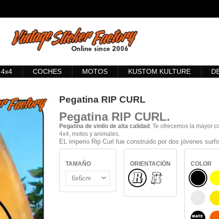
4x4
COCHES
MOTOS
KUSTOM KULTURE
D
Pegatina RIP CURL
Pegatina RIP CURL
.
Pegatina de vinilo de alta calidad
. Te ofrecemos la mayor c
4x4, motos y animales.
EL imperio Rip Curl fue construido por dos jóvenes surfi
TAMAÑO
ORIENTACIÓN
COLOR
Normal
NEGRO
INTERIOR CRISTAL
BLANC
NEGRO