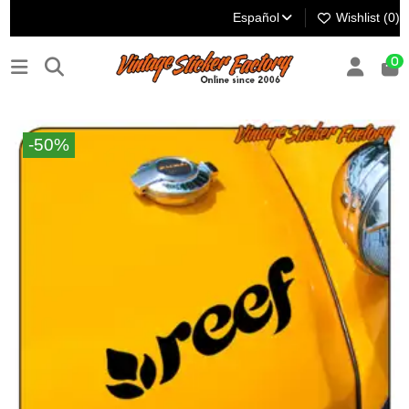
Español
Wishlist (
0
)
0
-50%