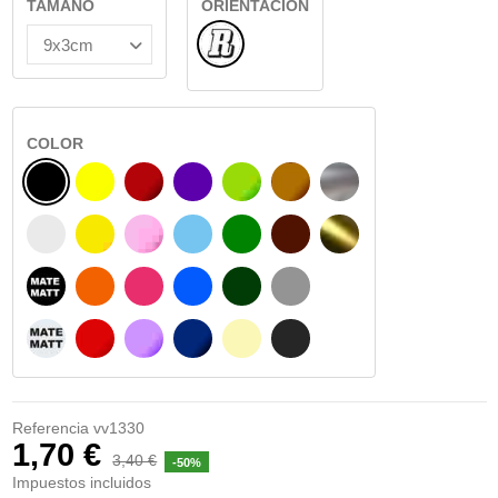
TAMAÑO
ORIENTACIÓN
Normal
COLOR
NEGRO
AMARILLO
BURDEOS
MORADO
VERDE CLARO
AVELLANA
PLATA
BLANCO
AMARILLO SENAL
ROSA
AZUL CIELO
VERDE
CHOCOLATE
ORO
NEGRO MATE
NARANJA
FUCSIA
AZUL
VERDE OSCURO
GRIS
BLANCO MATE
ROJO
LILA
AZUL MARINO
BEIGE
GRIS OSCURO
Referencia
vv1330
1,70 €
3,40 €
-50%
Impuestos incluidos