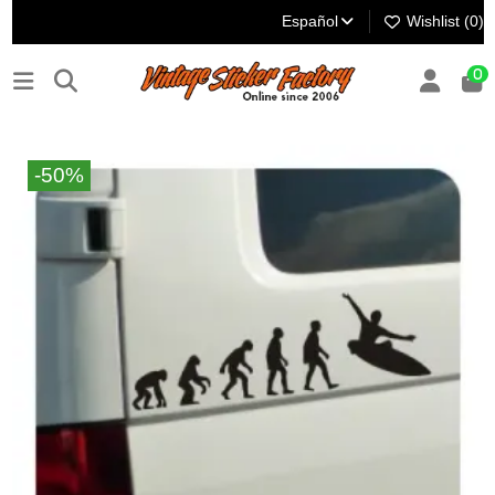
Español
Wishlist (
0
)
0
-50%