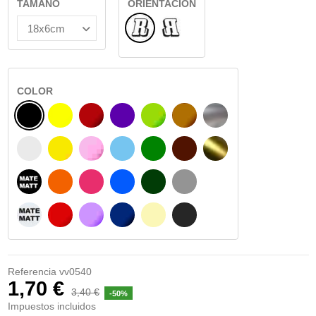
TAMAÑO
ORIENTACIÓN
Normal
Reflejado
COLOR
NEGRO
AMARILLO
BURDEOS
MORADO
VERDE CLARO
AVELLANA
PLATA
BLANCO
AMARILLO SENAL
ROSA
AZUL CIELO
VERDE
CHOCOLATE
ORO
NEGRO MATE
NARANJA
FUCSIA
AZUL
VERDE OSCURO
GRIS
BLANCO MATE
ROJO
LILA
AZUL MARINO
BEIGE
GRIS OSCURO
Referencia
vv0540
1,70 €
3,40 €
-50%
Impuestos incluidos