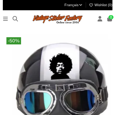
Français
Wishlist (
0
)
0
-50%