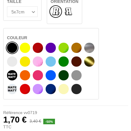
TAILLE
ORIENTATION
Normal
Renversé
COULEUR
NOIR
JAUNE
BOURGOGNE
VIOLET
VERT CLAIR
NOISETTE
ARGENT
BLANC
JAUNE AMBRE
ROSA
BLEU CLAIR
VERT
BRUN FONCÉ
OR
NOIR MATÉ
ORANGE
FUCHSIA
BLAU
VERT FONCÉ
GRIS CLAIR
BLANC MATÉ
ROUGE
PURPLE
BLEU FONCÉ
BEIGE
GRIS FONCÉ
Référence
vv0719
1,70 €
3,40 €
-50%
TTC