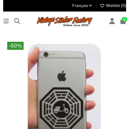
Français
Wishlist (
0
)
0
-50%