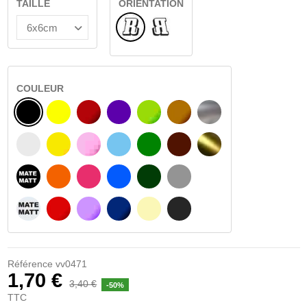
TAILLE
ORIENTATION
Normal
Renversé
COULEUR
NOIR
JAUNE
BOURGOGNE
VIOLET
VERT CLAIR
NOISETTE
ARGENT
BLANC
JAUNE AMBRE
ROSA
BLEU CLAIR
VERT
BRUN FONCÉ
OR
NOIR MATÉ
ORANGE
FUCHSIA
BLAU
VERT FONCÉ
GRIS CLAIR
BLANC MATÉ
ROUGE
PURPLE
BLEU FONCÉ
BEIGE
GRIS FONCÉ
Référence
vv0471
1,70 €
3,40 €
-50%
TTC