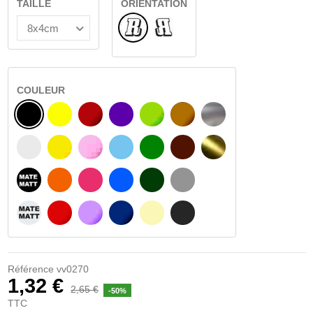
TAILLE
ORIENTATION
Normal
Renversé
COULEUR
NOIR
JAUNE
BOURGOGNE
VIOLET
VERT CLAIR
NOISETTE
ARGENT
BLANC
JAUNE AMBRE
ROSA
BLEU CLAIR
VERT
BRUN FONCÉ
OR
NOIR MATÉ
ORANGE
FUCHSIA
BLAU
VERT FONCÉ
GRIS CLAIR
BLANC MATÉ
ROUGE
PURPLE
BLEU FONCÉ
BEIGE
GRIS FONCÉ
Référence
vv0270
1,32 €
2,65 €
-50%
TTC