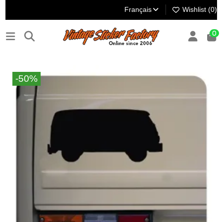
Français
Wishlist (
0
)
0
-50%