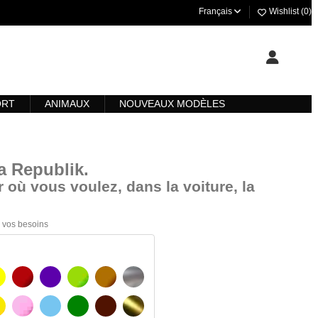
Français
Wishlist (
0
)
ORT
ANIMAUX
NOUVEAUX MODÈLES
ia Republik
.
 où vous voulez, dans la voiture, la
 à vos besoins
AUNE
BOURGOGNE
VIOLET
VERT CLAIR
NOISETTE
ARGENT
AUNE AMBRE
ROSA
BLEU CLAIR
VERT
BRUN FONCÉ
OR