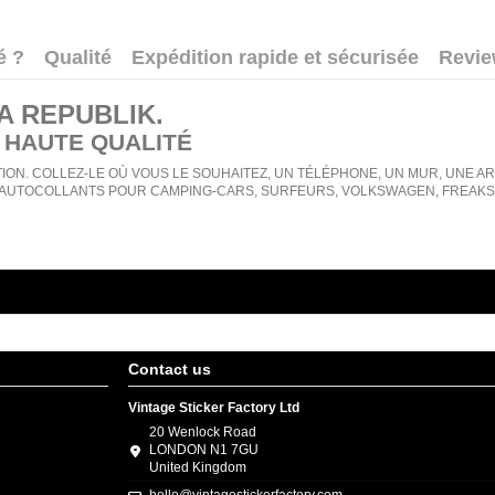
é ?
Qualité
Expédition rapide et sécurisée
Revi
A REPUBLIK
.
 HAUTE QUALITÉ
ION. COLLEZ-LE OÙ VOUS LE SOUHAITEZ, UN TÉLÉPHONE, UN MUR, UNE ARMO
AUTOCOLLANTS POUR CAMPING-CARS, SURFEURS, VOLKSWAGEN, FREAKS, 
Contact us
Vintage Sticker Factory Ltd
20 Wenlock Road
LONDON N1 7GU
United Kingdom