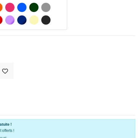
ATÉ
ORANGE
FUCHSIA
BLAU
VERT FONCÉ
GRIS CLAIR
MATÉ
ROUGE
PURPLE
BLEU FONCÉ
BEIGE
GRIS FONCÉ
atuite !
offerts !