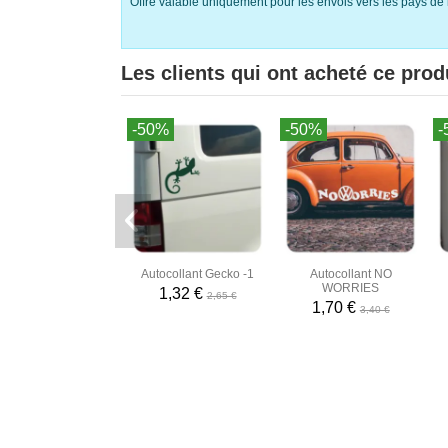
Offre valable uniquement pour les envois vers les pays de 
Les clients qui ont acheté ce prod
-50%
-50%
-
Autocollant Gecko -1
Autocollant NO
WORRIES
1,32 €
2,65 €
1,70 €
3,40 €