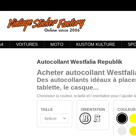
x4
VOITURES
MOTO
KUSTOM KULTURE
SP
Autocollant Westfalia Republik
Acheter
autocollant Westfal
Des autocollants idéaux à placer
tablette, le casque...
Choisissez la couleur, la taille et l´orientation pour l´ajuster
TAILLE
ORIENTATION
COULEUR
Normal
NOIR
VERRE INTÉRIEUR
J
BLANC
J