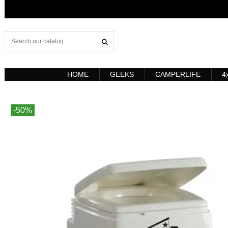
HOME
GEEKS
CAMPERLIFE
4
-50%