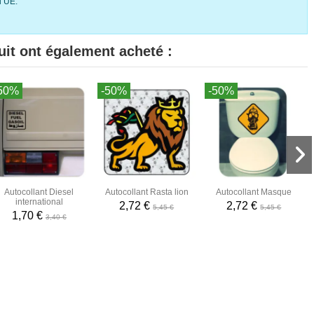
l’UE.
uit ont également acheté :
50%
-50%
-50%
Autocollant Diesel
Autocollant Rasta lion
Autocollant Masque
international
2,72 €
2,72 €
5,45 €
5,45 €
1,70 €
3,40 €