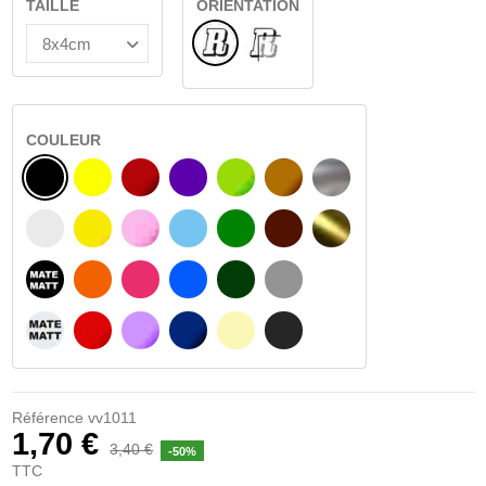
TAILLE
ORIENTATION
Normal
VERRE INTÉRIEUR
COULEUR
NOIR
JAUNE
BOURGOGNE
VIOLET
VERT CLAIR
NOISETTE
ARGENT
BLANC
JAUNE AMBRE
ROSA
BLEU CLAIR
VERT
BRUN FONCÉ
OR
NOIR MATÉ
ORANGE
FUCHSIA
BLAU
VERT FONCÉ
GRIS CLAIR
BLANC MATÉ
ROUGE
PURPLE
BLEU FONCÉ
BEIGE
GRIS FONCÉ
Référence
vv1011
1,70 €
3,40 €
-50%
TTC