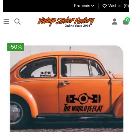
Français
Wishlist (
0
)
0
-50%