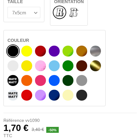
TAILLE
ORIENTATION
Normal
VERRE INTÉRIEUR
COULEUR
NOIR
JAUNE
BOURGOGNE
VIOLET
VERT CLAIR
NOISETTE
ARGENT
BLANC
JAUNE AMBRE
ROSA
BLEU CLAIR
VERT
BRUN FONCÉ
OR
NOIR MATÉ
ORANGE
FUCHSIA
BLAU
VERT FONCÉ
GRIS CLAIR
BLANC MATÉ
ROUGE
PURPLE
BLEU FONCÉ
BEIGE
GRIS FONCÉ
Référence
vv1090
1,70 €
3,40 €
-50%
TTC