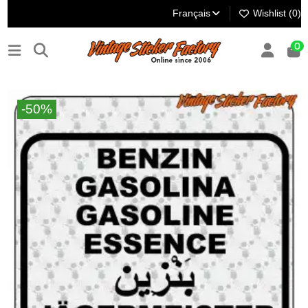
Français
Wishlist (
0
)
0
-50%