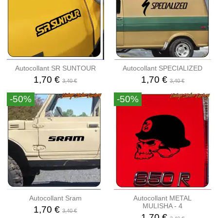
Autocollant SR SUNTOUR
Autocollant SPECIALIZED
1,70 €
1,70 €
3,40 €
3,40 €
-50%
-50%
Autocollant Sram
Autocollant METAL
MULISHA - 4
1,70 €
3,40 €
1,70 €