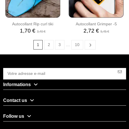
Autocollant Rip curl tiki
Autocollant Grimper -5
1,70 €
2,72 €
3,40 €
5,45 €
1
2
3
…
10
Informations
Contact us
Follow us