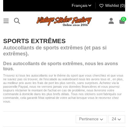
Français
Wishlist (
0
)
0
SPORTS EXTRÊMES
Autocollants de sports extrêmes (et pas si
extrêmes).
Des autocollants de sports extrêmes, nous les avons
tous.
Trouvez ici tous les autocollants sur le thème du sport que vous cherchiez et que vous
ne saviez pas où trouver, de l'escalade au wakeboard nous les avons tous et , en plus,
au meilleur prix avec les frais de port les plus serrés, sans surprises. Achetez via la
passerelle Paypal, nous ne verrons jamais vos données financières et vous pourrez
toujours réclamer le montant de l'achat en cas de problème, nous livrerons votre
commande à domicile dans les plus brefs délais. Tous nos stickers sont fabriqués sur
commande, cela garantit l'état optimal de votre achat lorsque vous le recevrez chez
vous.
Pertinence
24