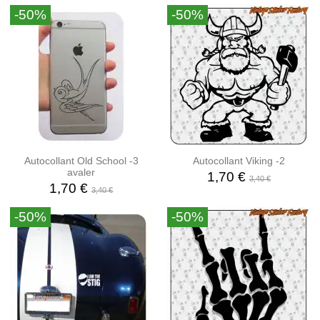
-50%
-50%
Autocollant Old School -3
Autocollant Viking -2
avaler
1,70 €
3,40 €
1,70 €
3,40 €
-50%
-50%