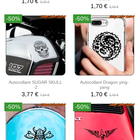
1,70 €
3,40 €
1,70 €
3,40 €
-50%
-50%
Autocollant SUGAR SKULL
Autocollant Dragon ying-
-2
yang
3,77 €
1,70 €
7,54 €
3,40 €
-50%
-50%