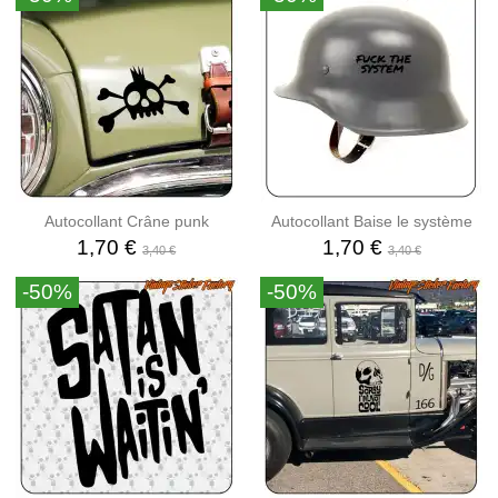
Autocollant Crâne punk
Autocollant Baise le système
1,70 €
1,70 €
3,40 €
3,40 €
-50%
-50%