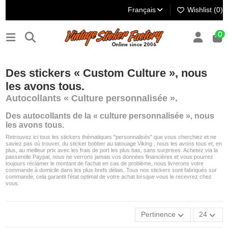
Français
Wishlist (
0
)
0
Des stickers « Custom Culture », nous
les avons tous.
Autocollants « Culture personnalisée ».
Des autocollants de la « culture personnalisée », nous
les avons tous.
Retrouvez ici tous les stickers thématiques "personnalisés" que vous cherchiez et ne
saviez pas où trouver, du sticker bobber au tatouage Viking , nous les avons tous et, en
plus, au meilleur prix avec les frais de port les plus bas, sans surprises. Achetez via la
passerelle Paypal, nous ne verrons jamais vos données financières et vous pourrez
toujours réclamer le montant de l'achat en cas de problème, nous livrerons votre
commande à domicile dans les plus brefs délais. Tous nos stickers sont fabriqués sur
commande, cela garantit l'état optimal de votre achat lorsque vous le recevrez chez
vous.
Pertinence
24