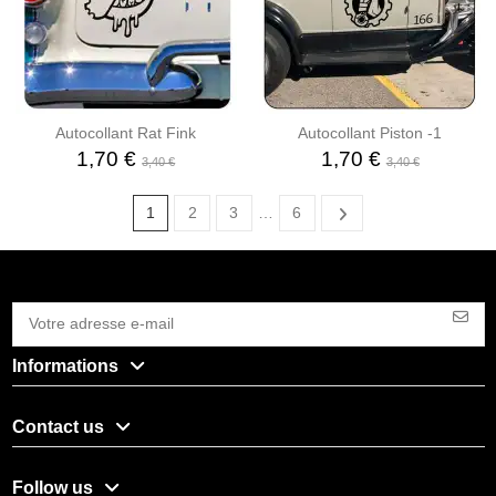
Autocollant Rat Fink
Autocollant Piston -1
1,70 €
1,70 €
3,40 €
3,40 €
1
2
3
…
6
Informations
Contact us
Follow us