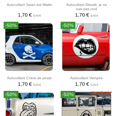
Autocollant Satan est Waitin
Autocollant Désolé, je ne
'
suis pas cool
1,70 €
1,70 €
3,40 €
3,40 €
-50%
-50%
Autocollant Crâne de pirate
Autocollant Vampire
1,70 €
1,70 €
3,40 €
3,40 €
-50%
-50%