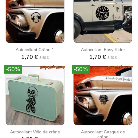
Autocollant Crâne 1
Autocollant Easy Rider
1,70 €
1,70 €
3,40 €
3,40 €
-50%
-50%
Autocollant Vélo de crâne
Autocollant Casque de
crâne