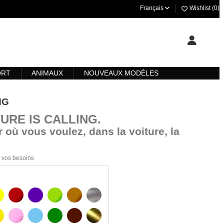
Français
Wishlist (
0
)
ORT
ANIMAUX
NOUVEAUX MODÈLES
NG
TURE IS CALLING
.
 où vous voulez, dans la voiture, la
 à vos besoins
AUNE
BOURGOGNE
VIOLET
VERT CLAIR
NOISETTE
ARGENT
AUNE AMBRE
ROSA
BLEU CLAIR
VERT
BRUN FONCÉ
OR