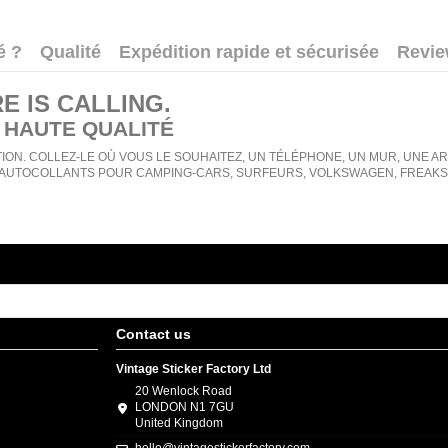
é ?
Qualité
Expédition rapide et sécurisée
Revi
 IS CALLING
.
 HAUTE QUALITÉ
ION. COLLEZ-LE OÙ VOUS LE SOUHAITEZ, UN TÉLÉPHONE, UN MUR, UNE ARMO
AUTOCOLLANTS POUR CAMPING-CARS, SURFEURS, VOLKSWAGEN, FREAKS, 
Contact us
Vintage Sticker Factory Ltd
20 Wenlock Road
LONDON N1 7GU
United Kingdom