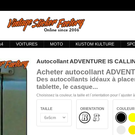
x4
VOITURES
MOTO
KUSTOM KULTURE
SP
Autocollant ADVENTURE IS CALLI
Acheter
autocollant ADVEN
Des autocollants idéaux à placer
tablette, le casque...
Choisissez la couleur, la taille et l´orientation pour l´ajuster
TAILLE
ORIENTATION
COULEUR
Normal
NOIR
VERRE INTÉRIEUR
J
BLANC
J