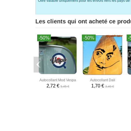
Offre valable uniquement pour les envois vers les pays de 
Les clients qui ont acheté ce prod
-50%
-50%
-
Autocollant Mod Vespa
Autocollant Dali
2,72 €
1,70 €
5,45 €
3,40 €