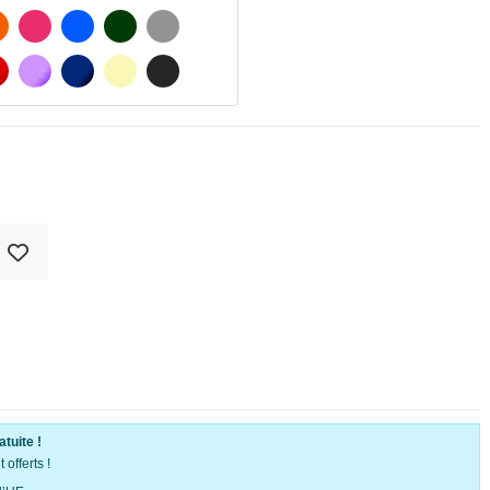
ATÉ
ORANGE
FUCHSIA
BLAU
VERT FONCÉ
GRIS CLAIR
MATÉ
ROUGE
PURPLE
BLEU FONCÉ
BEIGE
GRIS FONCÉ
atuite !
offerts !