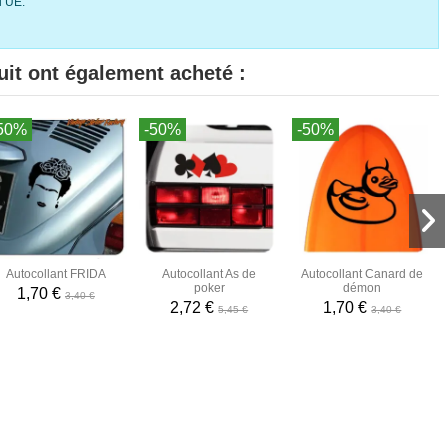
l’UE.
uit ont également acheté :
50%
-50%
-50%
Autocollant FRIDA
Autocollant As de
Autocollant Canard de
poker
démon
1,70 €
3,40 €
2,72 €
1,70 €
5,45 €
3,40 €