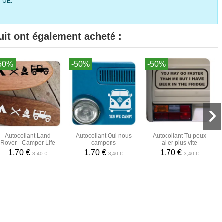
l’UE.
uit ont également acheté :
50%
-50%
-50%
Autocollant Land
Autocollant Oui nous
Autocollant Tu peux
Rover - Camper Life
campons
aller plus vite
1,70 €
1,70 €
1,70 €
3,40 €
3,40 €
3,40 €