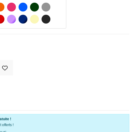
MATÉ
ORANGE
FUCHSIA
BLAU
VERT FONCÉ
GRIS CLAIR
 MATÉ
ROUGE
PURPLE
BLEU FONCÉ
BEIGE
GRIS FONCÉ
atuite !
offerts !