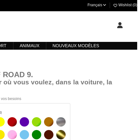
Français
Wishlist (
0
)
ORT
ANIMAUX
NOUVEAUX MODÈLES
F ROAD 9
.
 où vous voulez, dans la voiture, la
 à vos besoins
R
JAUNE
BOURGOGNE
VIOLET
VERT CLAIR
NOISETTE
ARGENT
C
JAUNE AMBRE
ROSA
BLEU CLAIR
VERT
BRUN FONCÉ
OR