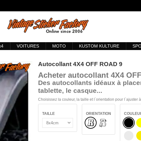
x4
VOITURES
MOTO
KUSTOM KULTURE
SP
Autocollant 4X4 OFF ROAD 9
Acheter
autocollant 4X4 OF
Des autocollants idéaux à placer
tablette, le casque...
Choisissez la couleur, la taille et l´orientation pour l´ajuster
TAILLE
ORIENTATION
COULEU
Normal
NOIR
VERRE INTÉRIEUR
BLAN