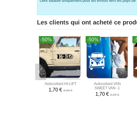
Offre valable uniquement pour les envois vers les pays de 
Les clients qui ont acheté ce prod
-50%
-50%
-
Autocollant HI-LIFT
Autocollant VAN
SWEET VAN -1
1,70 €
3,40 €
1,70 €
3,40 €