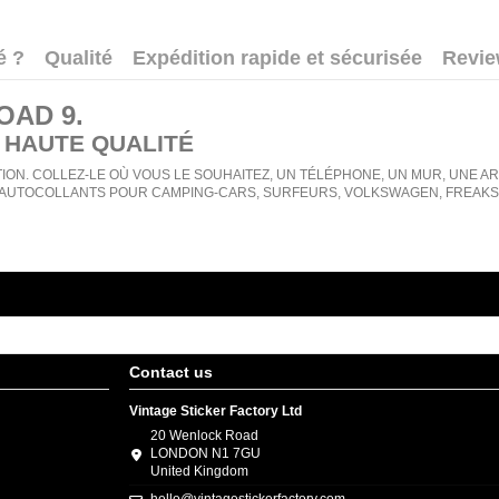
é ?
Qualité
Expédition rapide et sécurisée
Revi
OAD 9
.
 HAUTE QUALITÉ
ION. COLLEZ-LE OÙ VOUS LE SOUHAITEZ, UN TÉLÉPHONE, UN MUR, UNE ARMO
AUTOCOLLANTS POUR CAMPING-CARS, SURFEURS, VOLKSWAGEN, FREAKS, 
Contact us
Vintage Sticker Factory Ltd
20 Wenlock Road
LONDON N1 7GU
United Kingdom